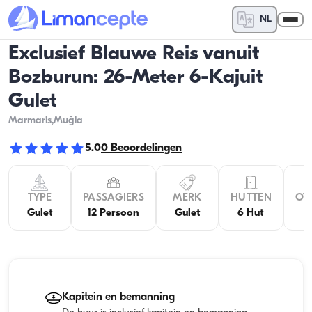
NL
Exclusief Blauwe Reis vanuit
Bozburun: 26-Meter 6-Kajuit
Gulet
Marmaris
,Muğla
5.0
0
Beoordelingen
TYPE
PASSAGIERS
MERK
HUTTEN
OV
Gulet
12 Persoon
Gulet
6 Hut
Kapitein en bemanning