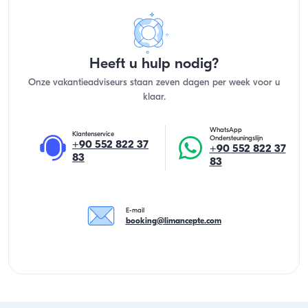
Heeft u hulp nodig?
Onze vakantieadviseurs staan zeven dagen per week voor u
klaar.
WhatsApp
Klantenservice
Ondersteuningslijn
+90 552 822 37
+90 552 822 37
83
83
E-mail
booking@limancepte.com