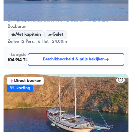
Marmaris, Muğla
Nieuwe boot
24-Meter, 6-Kajuit Gulet voor 12 Gasten in Marmaris
Bozburun
Met kapitein
Gulet
Zeilen 12 Pers. · 6 Hut · 24.00m
Laagste
Beschikbaarheid & prijs bekijken
104.914 TL
Direct boeken
5% korting