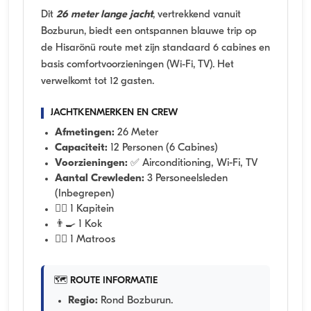
Dit
26 meter lange jacht
, vertrekkend vanuit
Bozburun, biedt een ontspannen blauwe trip op
de Hisarönü route met zijn standaard 6 cabines en
basis comfortvoorzieningen (Wi-Fi, TV). Het
verwelkomt tot 12 gasten.
JACHTKENMERKEN EN CREW
Afmetingen:
26 Meter
Capaciteit:
12 Personen (6 Cabines)
Voorzieningen:
✅ Airconditioning, Wi-Fi, TV
Aantal Crewleden:
3 Personeelsleden
(Inbegrepen)
👨‍✈️ 1 Kapitein
👨‍🍳 1 Kok
🧑‍✈️ 1 Matroos
🗺️ ROUTE INFORMATIE
Regio:
Rond Bozburun.