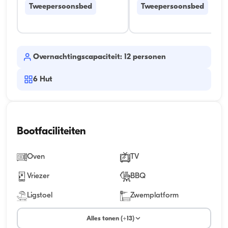
Tweepersoonsbed
Tweepersoonsbed
Overnachtingscapaciteit: 12 personen
6
Hut
Bootfaciliteiten
Oven
TV
Vriezer
BBQ
Ligstoel
Zwemplatform
Alles tonen (+13)