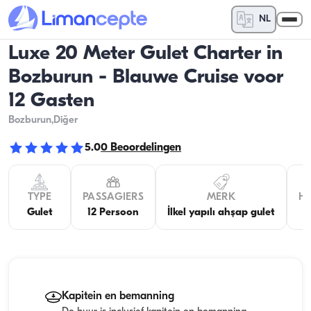
NL
Luxe 20 Meter Gulet Charter in
Bozburun - Blauwe Cruise voor
12 Gasten
Bozburun
,Diğer
5.0
0
Beoordelingen
TYPE
PASSAGIERS
MERK
H
Gulet
12 Persoon
İlkel yapılı ahşap gulet
Kapitein en bemanning