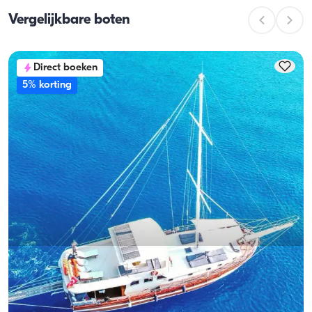
vaartcapaciteit het maximum aantal passagiers 
Vergelijkbare boten
tijdens dagtochten is. Bij overnachtingen geldt de 
overnachtingscapaciteit; bij daghuren geldt de 
vaartcapaciteit.
Direct boeken
5% korting
Bozburun, Diğer
Nieuwe boot
Luxe Gulet Charter in Bozburun: 21 Meters, Blauwe Cruise
voor 8 Gasten