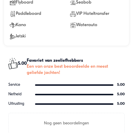
Flyboard
Seabob
Paddleboard
VIP Hoteltransfer
Kano
Waterauto
Jetski
Favoriet van zeeliefhebbers
5.00
Een van onze best beoordeelde en meest
geliefde jachten!
Service
5.00
Netheid
5.00
Uitrusting
5.00
Nog geen beoordelingen