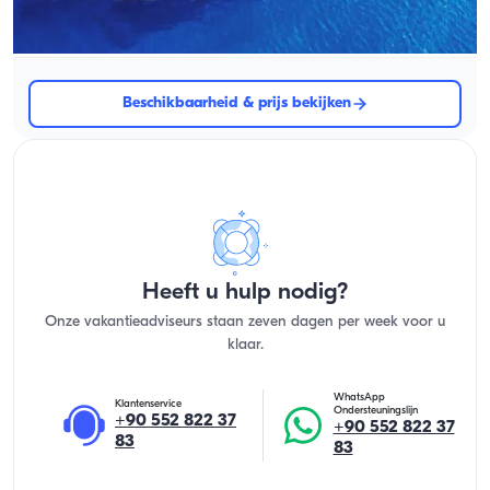
Met kapitein
Gulet
Zeilen 8 Pers. · 4 Hut · 21.00m
Beschikbaarheid & prijs bekijken
Heeft u hulp nodig?
Onze vakantieadviseurs staan zeven dagen per week voor u
klaar.
WhatsApp
Klantenservice
Ondersteuningslijn
+90 552 822 37
+90 552 822 37
83
83