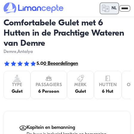
NL
Comfortabele Gulet met 6
Hutten in de Prachtige Wateren
van Demre
Demre
,Antalya
5.0
0
Beoordelingen
TYPE
PASSAGIERS
MERK
HUTTEN
OV
Gulet
6 Persoon
Gulet
6 Hut
Kapitein en bemanning