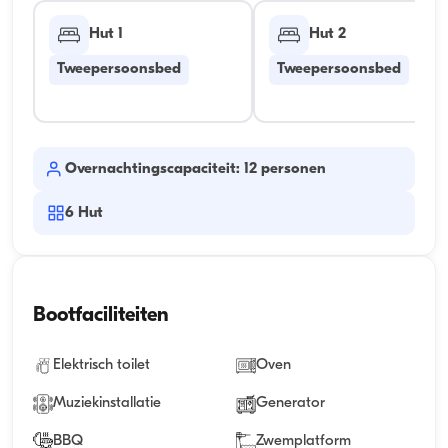
Hut 1
Hut 2
Tweepersoonsbed
Tweepersoonsbed
Overnachtingscapaciteit: 12 personen
6
Hut
Bootfaciliteiten
Elektrisch toilet
Oven
Muziekinstallatie
Generator
BBQ
Zwemplatform