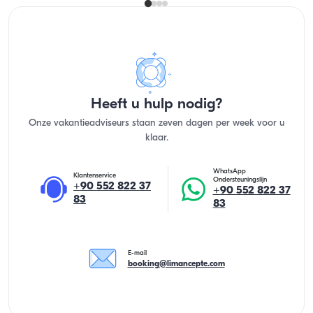
Heeft u hulp nodig?
Onze vakantieadviseurs staan zeven dagen per week voor u
klaar.
WhatsApp
Klantenservice
Ondersteuningslijn
+90 552 822 37
+90 552 822 37
83
83
E-mail
booking@limancepte.com