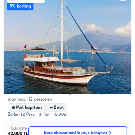
5% korting
Fethiye, Muğla
Nieuwe boot
Comfortabele privéboot voor gezinnen in Fethiye -
maximaal 12 personen
Met kapitein
Boot
Zeilen 12 Pers. · 3 Hut · 15.00m
Laagste
Beschikbaarheid & prijs bekijken
42.000 TL