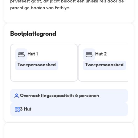
privéfeest gaat, dit jacht belooft een unieke reis door de
prachtige baaien van Fethiye.
Bootplattegrond
Hut 1
Hut 2
Tweepersoonsbed
Tweepersoonsbed
Overnachtingscapaciteit: 6 personen
3
Hut