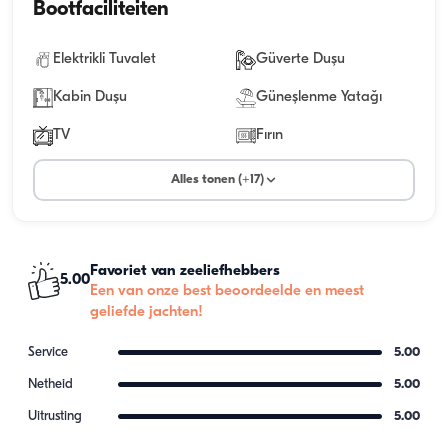
Bootfaciliteiten
Elektrikli Tuvalet
Güverte Duşu
Kabin Duşu
Güneşlenme Yatağı
TV
Fırın
Alles tonen (+17)
Favoriet van zeeliefhebbers
5.00
Een van onze best beoordeelde en meest
geliefde jachten!
Service
5.00
Netheid
5.00
Uitrusting
5.00