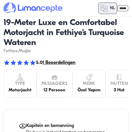
NL
19-Meter Luxe en Comfortabel
Motorjacht in Fethiye’s Turquoise
Wateren
Fethiye
,Muğla
5.0
1
Beoordelingen
TYPE
PASSAGIERS
MERK
HUTTEN
Motorjacht
12 Persoon
Özel Yapım
3 Hut
Kapitein en bemanning