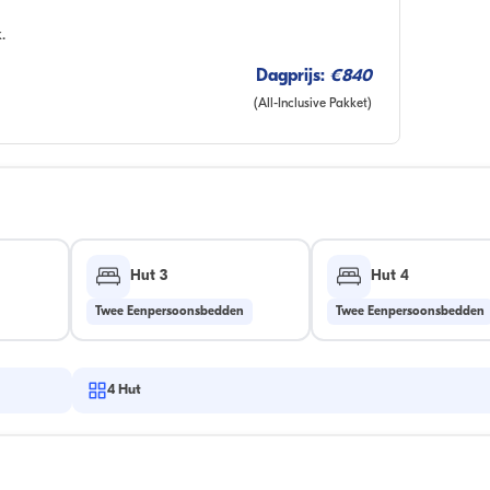
.
Dagprijs:
€840
(All-Inclusive Pakket)
Hut 3
Hut 4
Twee Eenpersoonsbedden
Twee Eenpersoonsbedden
4
Hut