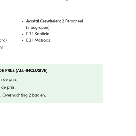
Aantal Crewleden:
2 Personeel
(Inbegrepen)
👨‍✈️ 1 Kapitein
ard)
🧑‍✈️ 1 Matroos
ng
E PRIJS (ALL-INCLUSIVE)
 de prijs.
de prijs.
, Overnachting 2 baaien.