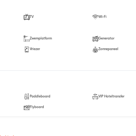
TV
Wi-Fi
Zwemplatform
Generator
Vriezer
Zonnepaneel
Paddleboard
VIP Hoteltransfer
Flyboard