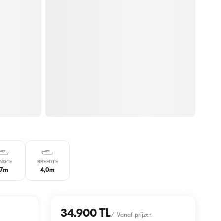
ENGTE
BREEDTE
17m
4,0m
34.900 TL
/
Vanaf prijzen