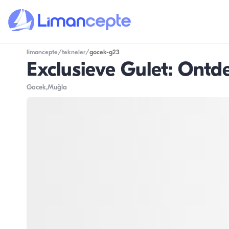
limancepte
/
tekneler
/
gocek-g23
Exclusieve Gulet: Ont
Gocek
,Muğla