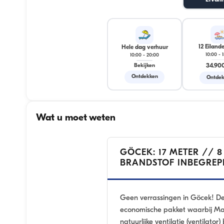
Ervari
12 Eiland
Hele dag verhuur
10:00
-
10:00
-
20:00
34.90
Bekijken
Ontdekken
Ontdek
Wat u moet weten
GÖCEK: 17 METER // 
BRANDSTOF INBEGREP
Geen verrassingen in Göcek! D
economische pakket waarbij Maal
natuurlijke ventilatie (ventilator