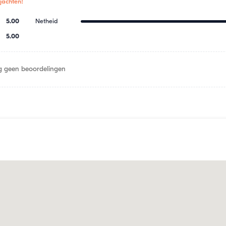
jachten!
5.00
Netheid
5.00
 geen beoordelingen