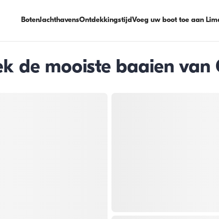
Boten
Jachthavens
Ontdekkingstijd
Voeg uw boot toe aan Lim
dek de mooiste baaien van