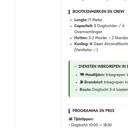
BOOTKENMERKEN EN CREW
Lengte:
17 Meter
Capaciteit:
8 Dagtochten / 6
Overnachtingen
Hutten:
3 (1 Master + 2 Standa
Koeling:
❌ Geen Airconditioni
(Ventilator ✅)
✅ DIENSTEN INBEGREPEN IN D
🍽️ Maaltijden:
Inbegrepen in
⛽ Brandstof:
Inbegrepen in 
Route:
Dagtocht 3-4 baaien
PROGRAMMA EN PRIJS
📅 Tijdstippen:
• Dagtocht:
10:00 – 18:30