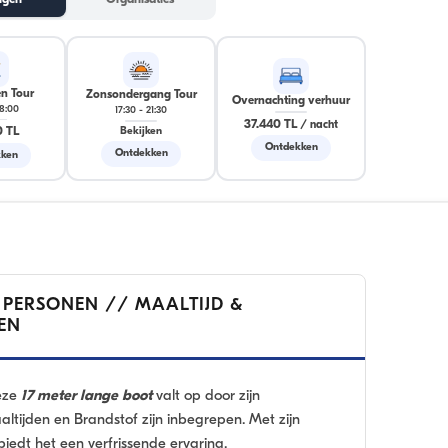
ngen
Organisaties
en Tour
Zonsondergang Tour
Overnachting verhuur
18:00
17:30
-
21:30
37.440 TL
/
nacht
0 TL
Bekijken
Ontdekken
Ontdekken
ken
8 PERSONEN // MAALTIJD &
EN
eze
17 meter lange boot
valt op door zijn
tijden en Brandstof zijn inbegrepen. Met zijn
) biedt het een verfrissende ervaring.