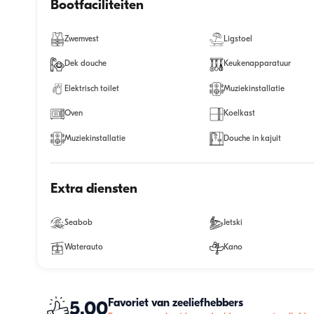
Bootfaciliteiten
Zwemvest
Ligstoel
Dek douche
Keukenapparatuur
Elektrisch toilet
Muziekinstallatie
Oven
Koelkast
Muziekinstallatie
Douche in kajuit
Extra diensten
Seabob
Jetski
Waterauto
Kano
Favoriet van zeeliefhebbers
5.00