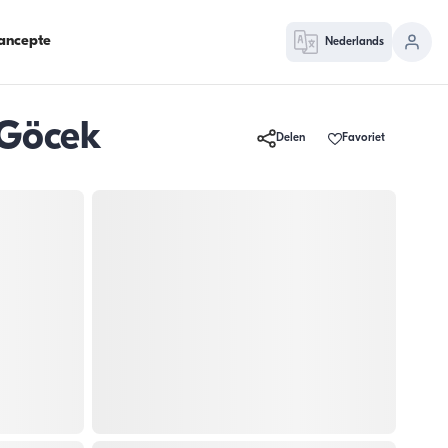
ancepte
Nederlands
 Göcek
Delen
Favoriet