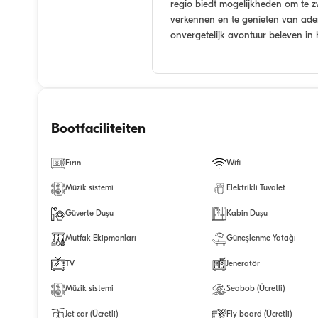
regio biedt mogelijkheden om te 
verkennen en te genieten van ad
onvergetelijk avontuur beleven in
Bootfaciliteiten
Fırın
Wifi
Müzik sistemi
Elektrikli Tuvalet
Güverte Duşu
Kabin Duşu
Mutfak Ekipmanları
Güneşlenme Yatağı
TV
Jeneratör
Müzik sistemi
Seabob (Ücretli)
Jet car (Ücretli)
Fly board (Ücretli)