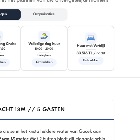
met het plannen van uw onvergetelijke moment
ngen
Organisaties
ng Cruise
Volledige dag huur
Huur met Verblijf
21:30
10:00
-
20:00
33.516 TL
/
nacht
ken
Bekijken
Ontdekken
ken
Ontdekken
CHT 13M // 5 GASTEN
e cruise in het kristalheldere water van Göcek aan
t van 13 meter
. Met 2 hutten biedt dit elegante schip