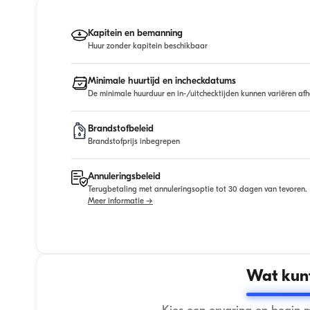
Kapitein en bemanning
Huur zonder kapitein beschikbaar
Minimale huurtijd en incheckdatums
De minimale huurduur en in-/uitchecktijden kunnen variëren afh
Brandstofbeleid
Brandstofprijs inbegrepen
Annuleringsbeleid
Terugbetaling met annuleringsoptie tot 30 dagen van tevoren.
Meer informatie →
Wat kunt