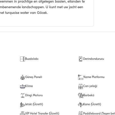
zwemmen in prachtige en afgelegen baaien, eilanden te
embenemende landschappen. U kunt met uw jacht een
 het turquoise water van Göcek.
Buzdolabı
Derindondurucu
Güneş Paneli
Yüzme Platformu
Klima
Can yeleği
Dingi Motoru
Barbekü
Jetski (Ücretli)
Kano (Ücretli)
VİP Hotel Transfer (Ücretli)
Paddleboard (Tegen bet