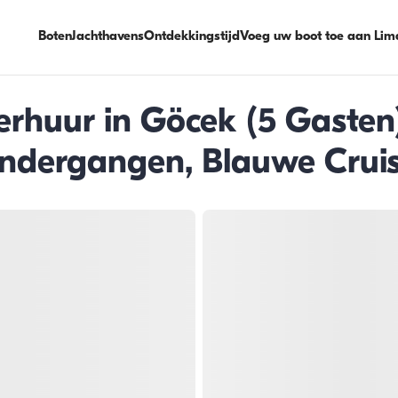
Boten
Jachthavens
Ontdekkingstijd
Voeg uw boot toe aan Lim
rhuur in Göcek (5 Gasten)
dergangen, Blauwe Crui