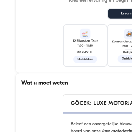
Kies een ervaring en begin 
Ervari
12 Eilanden Tour
Zonsonderga
11:00
-
18:30
17:30
-
33.649 TL
Bekij
Ontdek
Ontdekken
Wat u moet weten
GÖCEK: LUXE MOTORJA
Beleef een onvergetelijke blauw
boord van onze
luxe motorjach