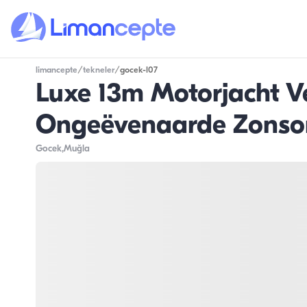
limancepte
/
tekneler
/
gocek-l07
Luxe 13m Motorjacht Ve
Ongeëvenaarde Zonson
Gocek
,Muğla