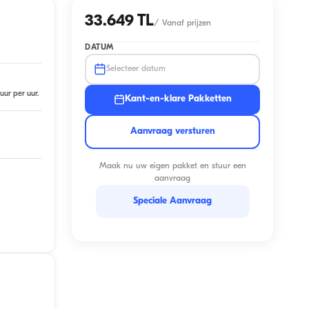
33.649 TL
/
Vanaf prijzen
DATUM
Selecteer datum
uur per uur.
Kant-en-klare Pakketten
Aanvraag versturen
Maak nu uw eigen pakket en stuur een
aanvraag
Speciale Aanvraag