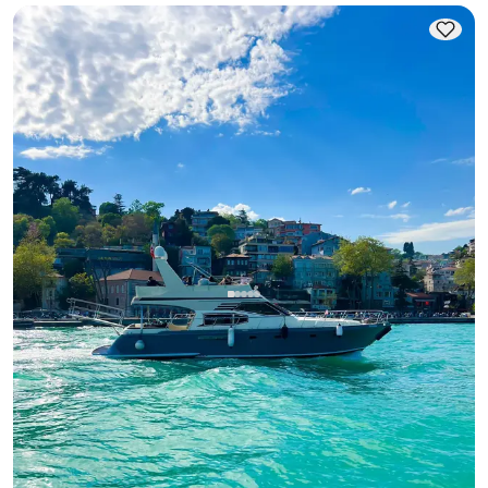
Bebek, İstanbul
Nieuwe boot
Hold Your Business Meetings met een Bosphorus View on
een Ruim en Comfortabel Yacht
Met kapitein
Motorjacht
Zeilen 12 Pers. · 18.00m