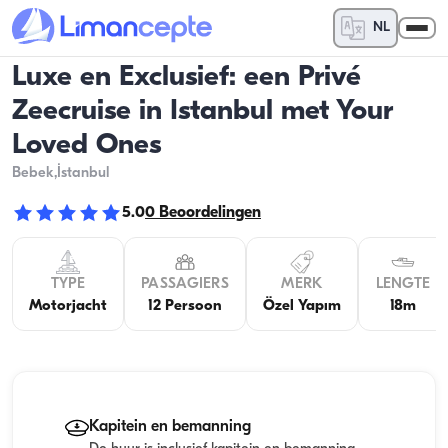
NL
Luxe en Exclusief: een Privé
Zeecruise in Istanbul met Your
Loved Ones
Bebek
,İstanbul
5.0
0
Beoordelingen
TYPE
PASSAGIERS
MERK
LENGTE
Motorjacht
12 Persoon
Özel Yapım
18m
Kapitein en bemanning