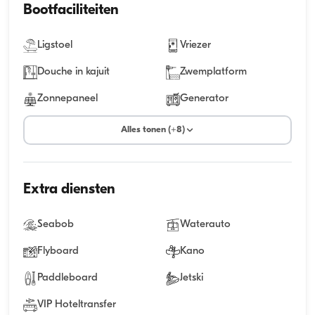
Bootfaciliteiten
Ligstoel
Vriezer
Douche in kajuit
Zwemplatform
Zonnepaneel
Generator
Alles tonen (+8)
Extra diensten
Seabob
Waterauto
Flyboard
Kano
Paddleboard
Jetski
VIP Hoteltransfer