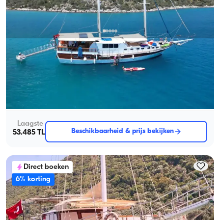
Kekova, Antalya
Nieuwe boot
Verken de Hidden Coves of Kekova met een 16-Persoon, 8-
Kajuit Gulet
Met kapitein
Gulet
Zeilen 16 Pers. · 8 Hut · 23.00m
Laagste
Beschikbaarheid & prijs bekijken
53.485 TL
Direct boeken
6% korting