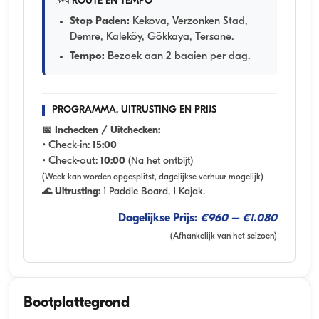
🗺️ ROUTE EN TEMPO
Stop Paden:
Kekova, Verzonken Stad,
Demre, Kaleköy, Gökkaya, Tersane.
Tempo:
Bezoek aan 2 baaien per dag.
PROGRAMMA, UITRUSTING EN PRIJS
📅 Inchecken / Uitchecken:
• Check-in:
15:00
• Check-out:
10:00
(Na het ontbijt)
(Week kan worden opgesplitst, dagelijkse verhuur mogelijk)
🌊 Uitrusting:
1 Paddle Board, 1 Kajak.
Dagelijkse Prijs:
€960 – €1.080
(Afhankelijk van het seizoen)
Bootplattegrond