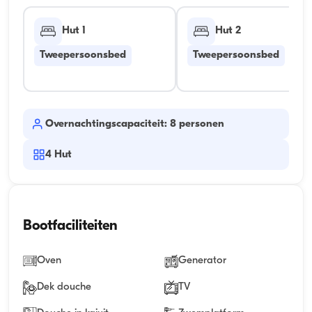
Hut 1
Hut 2
Tweepersoonsbed
Tweepersoonsbed
Overnachtingscapaciteit: 8 personen
4
Hut
Bootfaciliteiten
Oven
Generator
Dek douche
TV