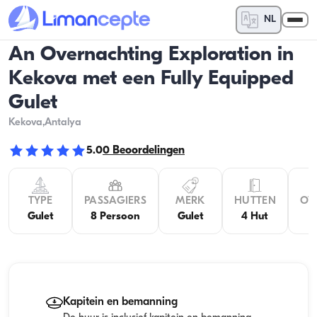
NL
An Overnachting Exploration in
Kekova met een Fully Equipped
Gulet
Kekova
,Antalya
5.0
0
Beoordelingen
TYPE
PASSAGIERS
MERK
HUTTEN
OV
Gulet
8 Persoon
Gulet
4 Hut
Kapitein en bemanning