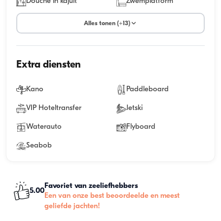
Douche in kajuit
Zwemplatform
Alles tonen (+13)
Extra diensten
Kano
Paddleboard
VIP Hoteltransfer
Jetski
Waterauto
Flyboard
Seabob
Favoriet van zeeliefhebbers
5.00
Een van onze best beoordeelde en meest
geliefde jachten!