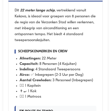
Dit
22 meter lange schip
, vertrekkend vanuit
Kekova, is ideaal voor groepen van 8 personen die
de regio van de Verzonken Stad willen verkennen,
met inbegrip van airconditioning en een
ontspannen tempo. Het biedt 4 standaard
tweepersoonskajuiten.
SCHEEPSKENMERKEN EN CREW
Afmetingen:
22 Meter
Capaciteit:
8 Personen (4 Kajuiten)
Indeling:
4 Standaard Tweepersoons
Airco:
✅ Inbegrepen (2-3 Uur per Dag)
Aantal Crewleden:
3 Personeel (Inbegrepen)
👨‍✈️ 1 Kapitein
👨‍🍳 1 Kok
🧑‍✈️ 1 Matroos