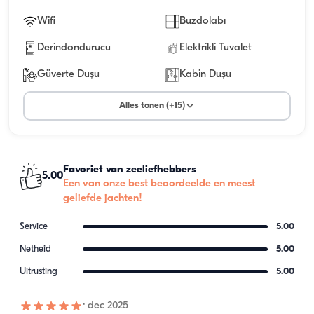
Wifi
Buzdolabı
Derindondurucu
Elektrikli Tuvalet
Güverte Duşu
Kabin Duşu
Alles tonen (+15)
Favoriet van zeeliefhebbers
5.00
Een van onze best beoordeelde en meest
geliefde jachten!
Service
5.00
Netheid
5.00
Uitrusting
5.00
·
dec 2025