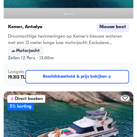
Kemer, Antalya
Nieuwe boot
Droomachtige herinneringen op Kemer's blauwe wateren
met een 13 meter lange luxe motorjacht: Exclusieve
maritieme ontdekkingstocht voor 12 personen en
Motorjacht
pakketdeals!
Zeilen 12 Pers. · 13.00m
Laagste
Beschikbaarheid & prijs bekijken
19.313 TL
Direct boeken
5% korting