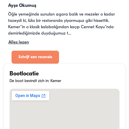
Ayşe Okumuş
Öğle yemeğinde sunulan ızgara balık ve mezeler o kadar 
tazeydi ki, lüks bir restoranda yiyormuşuz gibi hissettik. 
Kemer''in o klasik kalabalığından kaçıp Cennet Koyu''nda 
demirlediğimizde duyduğumuz t…
Alles lezen
Schrijf een recensie
Bootlocatie
De boot bevindt zich in: Kemer