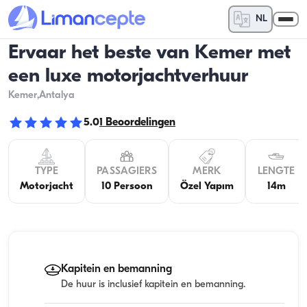
NL
Ervaar het beste van Kemer met
een luxe motorjachtverhuur
Kemer
,Antalya
5.0
1
Beoordelingen
TYPE
PASSAGIERS
MERK
LENGTE
Motorjacht
10 Persoon
Özel Yapım
14m
Kapitein en bemanning
De huur is inclusief kapitein en bemanning.