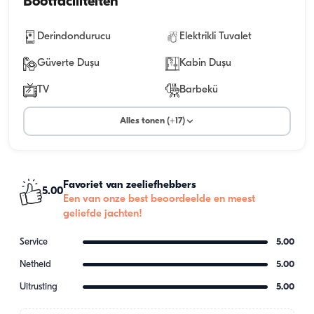
Bootfaciliteiten
Derindondurucu
Elektrikli Tuvalet
Güverte Duşu
Kabin Duşu
TV
Barbekü
Alles tonen (+17)
Favoriet van zeeliefhebbers
5.00
Een van onze best beoordeelde en meest
geliefde jachten!
Service
5.00
Netheid
5.00
Uitrusting
5.00