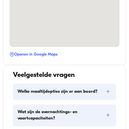
Openen in Google Maps
Veelgestelde vragen
+
Welke maaltijdopties zijn er aan boord?
De maaltijdplanning aan boord omvat twee 
Wat zijn de overnachtings- en
+
hoofdonderdelen: het inslaan van proviand en de 
vaartcapaciteiten?
bereiding van de maaltijden. Gasten kunnen zelf de 
boodschappen doen of dit aan de bemanning 