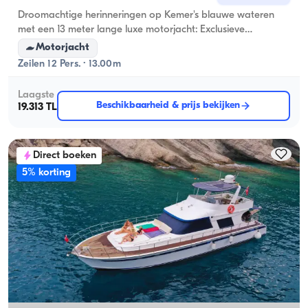
Droomachtige herinneringen op Kemer's blauwe wateren
met een 13 meter lange luxe motorjacht: Exclusieve
maritieme ontdekkingstocht voor 12 personen en
Motorjacht
pakketdeals!
Zeilen 12 Pers. · 13.00m
Laagste
Beschikbaarheid & prijs bekijken
19.313 TL
Direct boeken
5% korting