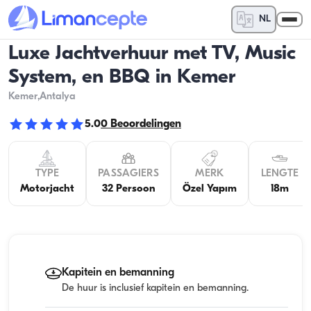
NL
Luxe Jachtverhuur met TV, Music
System, en BBQ in Kemer
Kemer
,Antalya
5.0
0
Beoordelingen
TYPE
PASSAGIERS
MERK
LENGTE
Motorjacht
32 Persoon
Özel Yapım
18m
Kapitein en bemanning
De huur is inclusief kapitein en bemanning.