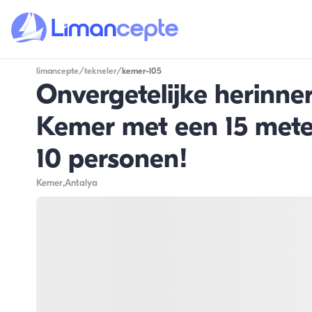
limancepte
/
tekneler
/
kemer-l05
Onvergetelijke herinne
Kemer met een 15 meter
10 personen!
Kemer
,Antalya