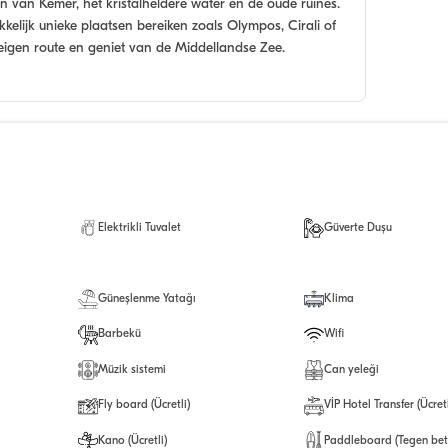
van Kemer, het kristalheldere water en de oude ruïnes.
elijk unieke plaatsen bereiken zoals Olympos, Cirali of
eigen route en geniet van de Middellandse Zee.
Elektrikli Tuvalet
Güverte Duşu
Güneşlenme Yatağı
Klima
Barbekü
Wifi
Müzik sistemi
Can yeleği
Fly board (Ücretli)
VİP Hotel Transfer (Ücretl
Kano (Ücretli)
Paddleboard (Tegen bet