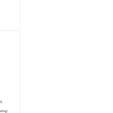
i)
aling)