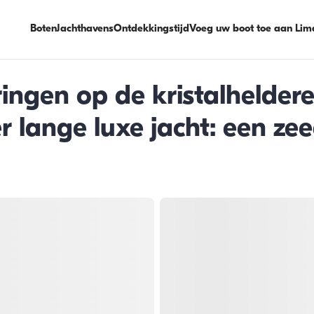
Boten
Jachthavens
Ontdekkingstijd
Voeg uw boot toe aan Lim
ringen op de kristalhelder
 lange luxe jacht: een ze