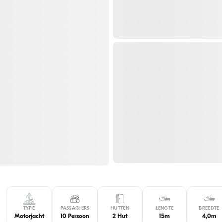
TYPE
PASSAGIERS
HUTTEN
LENGTE
BREEDTE
Motorjacht
10 Persoon
2 Hut
15m
4,0m