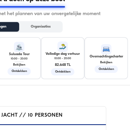
met het plannen van uw onvergetelijke moment
ngen
Organisaties
Volledige dag verhuur
Suluada Tour
Overnachtingscharter
10:00
-
20:00
10:00
-
20:00
Bekijken
82.648 TL
Bekijken
Ontdekken
Ontdekken
Ontdekken
 JACHT // 10 PERSONEN