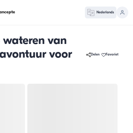
ancepte
Nederlands
e wateren van
eavontuur voor
Delen
Favoriet