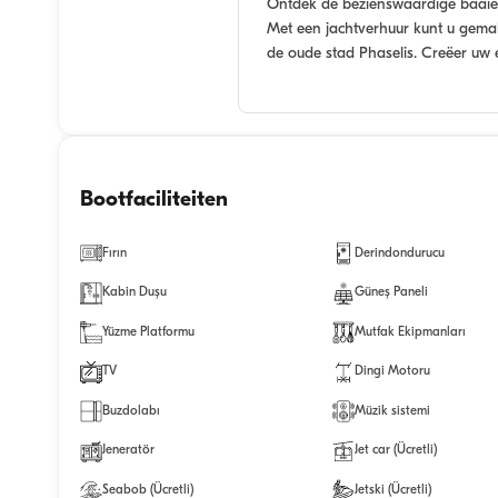
Ontdek de bezienswaardige baaien 
Met een jachtverhuur kunt u gemakk
de oude stad Phaselis. Creëer uw 
Bootfaciliteiten
Fırın
Derindondurucu
Kabin Duşu
Güneş Paneli
Yüzme Platformu
Mutfak Ekipmanları
TV
Dingi Motoru
Buzdolabı
Müzik sistemi
Jeneratör
Jet car (Ücretli)
Seabob (Ücretli)
Jetski (Ücretli)