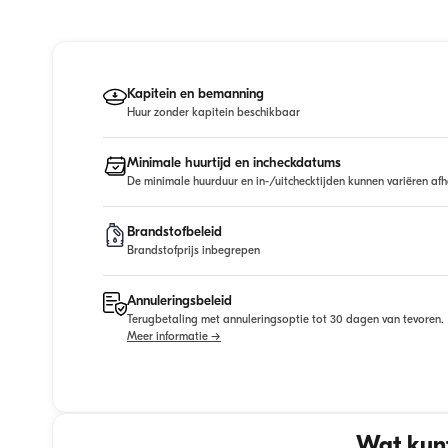
Kapitein en bemanning
Huur zonder kapitein beschikbaar
Minimale huurtijd en incheckdatums
De minimale huurduur en in-/uitchecktijden kunnen variëren afh
Brandstofbeleid
Brandstofprijs inbegrepen
Annuleringsbeleid
Terugbetaling met annuleringsoptie tot 30 dagen van tevoren.
Meer informatie →
Wat kunt