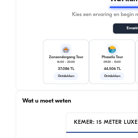
Kies een ervaring en begin 
Ervari
Zonsondergang Tour
Phaselis Tour
16:00
-
20:00
09:30
-
15:00
37.086 TL
44.506 TL
Ontdekken
Ontdekken
Wat u moet weten
KEMER: 15 METER LUXE