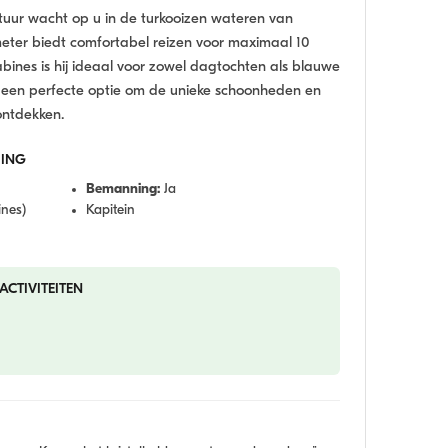
tuur wacht op u in de turkooizen wateren van
meter biedt comfortabel reizen voor maximaal 10
abines is hij ideaal voor zowel dagtochten als blauwe
s een perfecte optie om de unieke schoonheden en
ontdekken.
IING
Bemanning:
Ja
ines)
Kapitein
ACTIVITEITEN