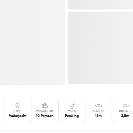
TYPE
PASSAGIERS
MERK
LENGTE
BREEDTE
Motorjacht
10 Persoon
Persking
15m
3,5m