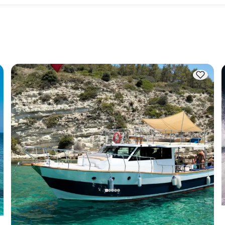
len: 
De overnachtingscapaciteit geeft aan hoeveel personen een
en. 
boot 's nachts kan herbergen, terwijl de vaartcapaciteit het 
maximum aantal passagiers tijdens dagtochten is. Bij 
dt 
overnachtingen geldt de overnachtingscapaciteit; bij daghu
geldt de vaartcapaciteit.
Kusadasi, Aydın
Nieuwe boot
10 pers. Luxe Jacht: Ontdek Kuşadası's Blauwe Wateren