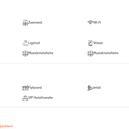
Zwemvest
Wi-Fi
Ligstoel
Vriezer
Muziekinstallatie
Muziekinstallatie
Flyboard
Jetski
VIP Hoteltransfer
jachten!