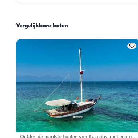
De maaltijdplanning aan boord omvat twee hoofdonderde
het inslaan van proviand en de bereiding van de maaltijd
Gasten kunnen zelf de boodschappen doen of dit aan de 
Vergelijkbare boten
bemanning overlaten. De bereiding van de maaltijden wor
door de bemanning verzorgd.
Kusadasi, Aydın
Nieuwe boot
Ontdek de mooiste baaien van Kuşadası met een privé boot!