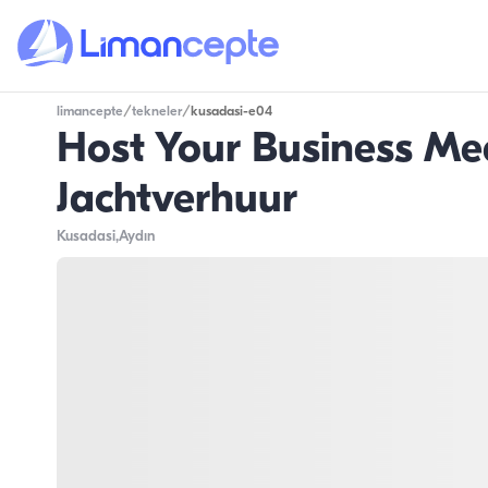
limancepte
/
tekneler
/
kusadasi-e04
Host Your Business Me
Jachtverhuur
Kusadasi
,Aydın