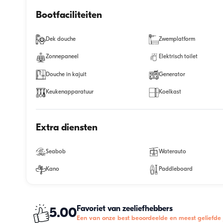
Bootfaciliteiten
Dek douche
Zwemplatform
Zonnepaneel
Elektrisch toilet
Douche in kajuit
Generator
Keukenapparatuur
Koelkast
Extra diensten
Seabob
Waterauto
Kano
Paddleboard
Favoriet van zeeliefhebbers
5.00
Een van onze best beoordeelde en meest geliefde 