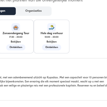
met het plannen van uw onvergetelijke moment
ngen
Organisaties
Zonsondergang Tour
Hele dag verhuur
17:30
-
20:00
10:00
-
20:00
Bekijken
Bekijken
Ontdekken
Ontdekken
ht, met een adembenemend uitzicht op Kuşadası. Met een capaciteit voor 10 personen bi
elijke bijeenkomsten. Een ervaring die elk moment speciaal maakt, wacht op u met een
en veilige en plezierige reis met een professionele kapitein. Reserveer nu en beleef 