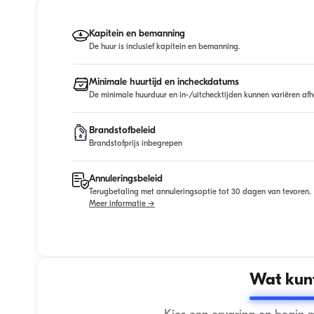
Kapitein en bemanning
De huur is inclusief kapitein en bemanning.
Minimale huurtijd en incheckdatums
De minimale huurduur en in-/uitchecktijden kunnen variëren afh
Brandstofbeleid
Brandstofprijs inbegrepen
Annuleringsbeleid
Terugbetaling met annuleringsoptie tot 30 dagen van tevoren.
Meer informatie →
Wat kunt