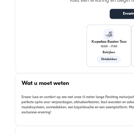
Kies een ervaring en begin 
Ervari
Kuşadası Baaien Tour
10:00
-
17:00
Bekijken
Ontdekken
Wat u moet weten
Ervaar luxe en comfort op zee met onze 15 meter lange Pershing motorjac
perfecte optie voor verjaardagen, afstudeerfeesten, fasıl-avonden en zak
muzieksysteem, zonnedekken, een kajuitdouche en een zwemplatform. Maak e
exclusieve ervaring!