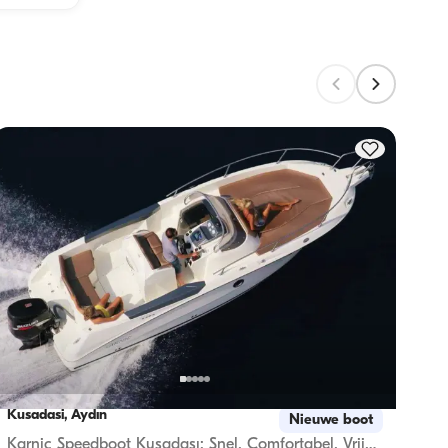
 
ren 
Kusadasi, Aydın
Kusad
Nieuwe boot
Karnic Speedboot Kuşadası: Snel, Comfortabel, Vrijheid!
Zeile