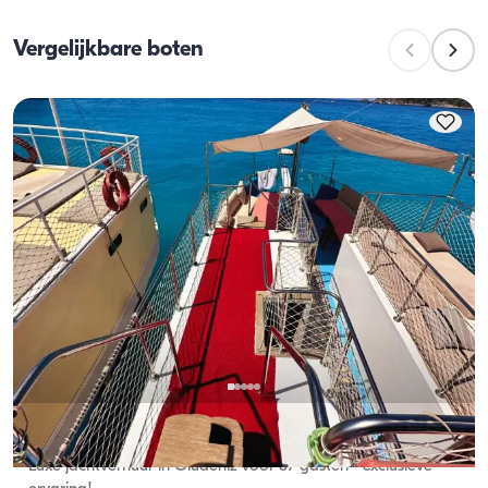
vaartcapaciteit het maximum aantal passagiers 
Vergelijkbare boten
tijdens dagtochten is. Bij overnachtingen geldt de 
overnachtingscapaciteit; bij daghuren geldt de 
vaartcapaciteit.
Ölüdeniz, Muğla
Nieuwe boot
Luxe jachtverhuur in Ölüdeniz voor 37 gasten - exclusieve