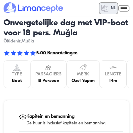
NL
Onvergetelijke dag met VIP-boot
voor 18 pers. Muğla
Ölüdeniz
,Muğla
5.0
0
Beoordelingen
TYPE
PASSAGIERS
MERK
LENGTE
Boot
18 Persoon
Özel Yapım
14m
Kapitein en bemanning
De huur is inclusief kapitein en bemanning.