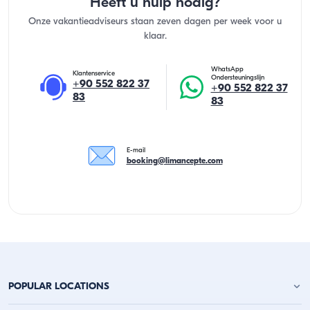
Heeft u hulp nodig?
Onze vakantieadviseurs staan zeven dagen per week voor u
klaar.
WhatsApp
Klantenservice
Ondersteuningslijn
+90 552 822 37
+90 552 822 37
83
83
E-mail
booking@limancepte.com
POPULAR LOCATIONS