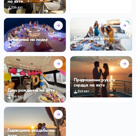
на яхте
236 яхт
Девичник на яхте
Вечеринка на лодке
356 яхт
217 яхт
Предложение руки и
сердца на яхте
День рождения на яхте
354 яхт
356 яхт
Годовщина свадьбы на
яхте