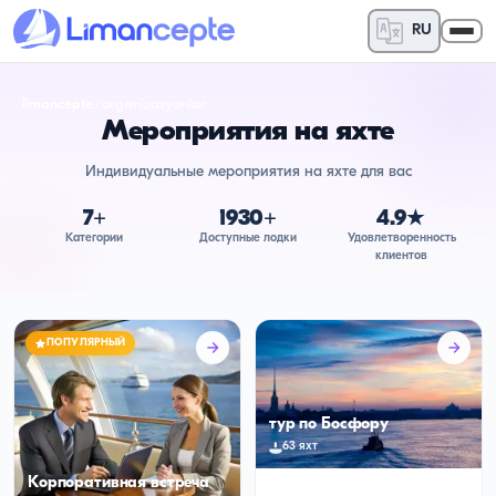
RU
limancepte
/
organizasyonlar
Мероприятия на яхте
Индивидуальные мероприятия на яхте для вас
7
+
1930
+
4.9★
Категории
Доступные лодки
Удовлетворенность
клиентов
ПОПУЛЯРНЫЙ
тур по Босфору
63 яхт
Корпоративная встреча