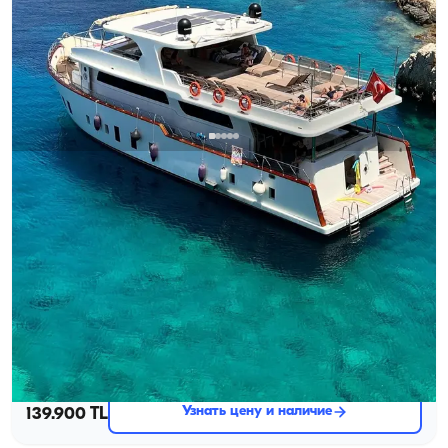
Калкан, Antalya
Новая лодка
Незабываемый опыт проведения мероприятия на
роскошной 24-метровой моторной яхте для 50
человек в бирюзовых водах Калкана
Тур на закате
Тур по бухтам Калкана
Девичник на яхте
+ещё 3 пакетов
Моторная яхта
Круиз 50 чел. · 24.00m
Минимальная
Узнать цену и наличие
139.900 TL