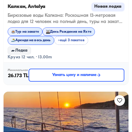
Калкан, Antalya
Новая лодка
Бирюзовые воды Калкана: Роскошная 13-метровая
лодка для 12 человек на полный день, туры на закате,
туры по заливам Калкана, предложения руки и
Тур на закате
День Рождения на Яхте
сердца на борту, дни рождения и мальчишники
Аренда на весь день
+ещё 3 пакетов
Лодка
Круиз 12 чел. · 13.00m
Минимальная
Узнать цену и наличие
26.173 TL