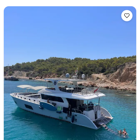
Калкан, Antalya
Новая лодка
Незабываемые закатные туры и специальные
торжества на роскошной 20-метровой моторной яхте
для 12 человек в бирюзовых водах Калкана
Тур на закате
День рождения на яхте
Предложение руки и сердца на яхте
+ещё 3 пакетов