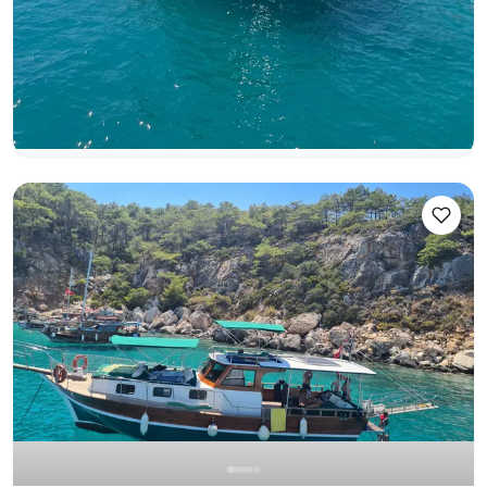
Моторная яхта
Круиз 12 чел. · 20.00m
Минимальная
Узнать цену и наличие
80.217 TL