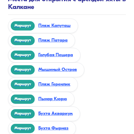
Калкане
Пляж Капуташ
Маршрут
Пляж Патара
Маршрут
Голубая Пещера
Маршрут
Мышиный Остров
Маршрут
Пляж Геренлик
Маршрут
Пынар Кюрю
Маршрут
Бухта Аквариум
Маршрут
Бухта Фырназ
Маршрут