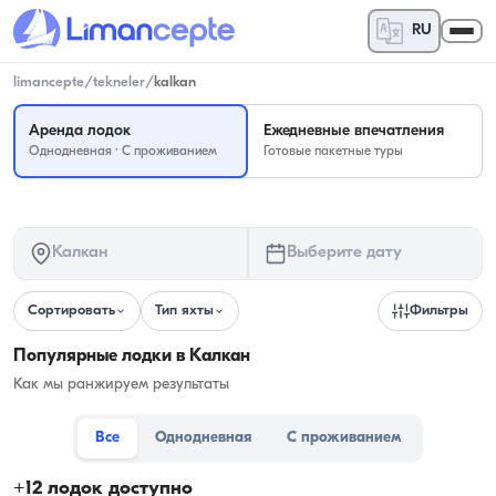
RU
limancepte
/
tekneler
/
kalkan
Аренда лодок
Ежедневные впечатления
Однодневная · С проживанием
Готовые пакетные туры
Калкан
Выберите дату
Сортировать
Тип яхты
Фильтры
Популярные лодки в Калкан
Как мы ранжируем результаты
Все
Однодневная
С проживанием
+
12
лодок доступно