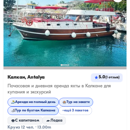
Калкан, Antalya
5.0
(
1
отзыв
)
Почасовая и дневная аренда яхты в Калкане для
купания и экскурсий
Аренда на полный день
Тур на закате
Тур по бухтам Калкана
+ещё 3 пакетов
С капитаном
Лодка
Круиз 12 чел. · 13.00m