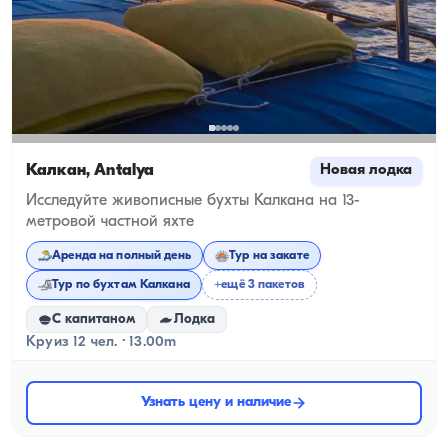
Калкан, Antalya
Новая лодка
Исследуйте живописные бухты Калкана на 13-
метровой частной яхте
Аренда на полный день
Тур на закате
Тур по бухтам Калкана
+ещё 3 пакетов
С капитаном
Лодка
Круиз 12 чел. · 13.00m
Узнать цену и наличие