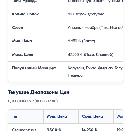
Типы Аренды
Дневной Тур, Закат, Лунный Тур
Кол-во Лодок
50+ лодок доступно
Сезон
Апрель - Ноябрь (Пик: Июль-Авгус
Мин. Цена
6.650 ₺ (Закат)
Макс. Цена
47.500 ₺ (Люкс Дневной)
Популярный Маршрут
Капуташ, Бухта Фырназ, Голубая
Пещера
Текущие Диапазоны Цен
ДНЕВНОЙ ТУР (10:00 - 17:00)
Тип
Мин. Цена
Сред. Цена
Макс. 
Стандартная
9.500 ₺
14.250 ₺
19.000