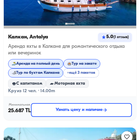
Калкан, Antalya
5.0
(
1
отзыв
)
Аренда яхты в Калкане для романтического отдыха
или вечеринок
Аренда на полный день
Тур на закате
Тур по бухтам Калкана
+ещё 3 пакетов
С капитаном
Моторная яхта
Круиз 12 чел. · 14.00m
Минимальная
Узнать цену и наличие
25.687 TL