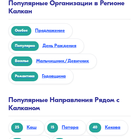
Популярные Организации в Регионе
Калкан
Предложение
Особое
День Рождения
Популярно
Мальчишник/Девичник
Веселье
Годовщина
Романтика
Популярные Направления Рядом с
Калканом
Каш
Патара
Кекова
25
15
40