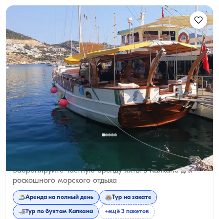
Калкан, Antalya
5.0
(
1
отзыв
)
Забронируйте частную аренду яхты в Калкане для
роскошного морского отдыха
Аренда на полный день
Тур на закате
Тур по бухтам Калкана
+ещё 3 пакетов