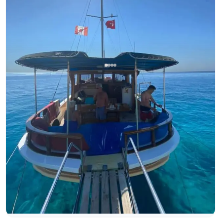
Калкан, Antalya
Новая лодка
Полный День Аренды, Закатные Туры и
Незабываемые Особые Праздники на 15-метровой
Стандартной Гюлете для 12 Человек в Чистых Водах
Тур на закате
День рождения на яхте
Калкана
Предложение руки и сердца на яхте
+ещё 3 пакетов
Гулет
Круиз 12 чел. · 15.00m
Минимальная
Узнать цену и наличие
43.197 TL