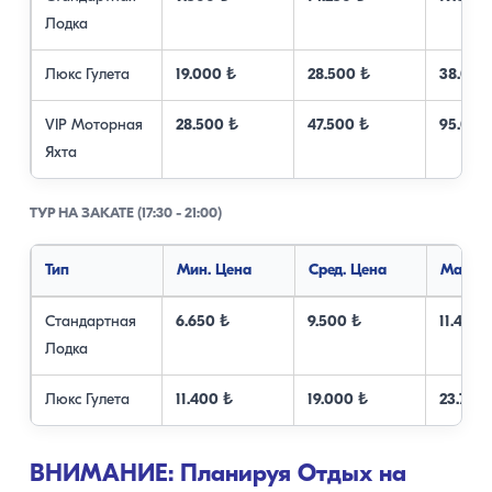
Лодка
Люкс Гулета
19.000 ₺
28.500 ₺
38.000
VIP Моторная
28.500 ₺
47.500 ₺
95.000
Яхта
ТУР НА ЗАКАТЕ (17:30 - 21:00)
Тип
Мин. Цена
Сред. Цена
Макс. 
Стандартная
6.650 ₺
9.500 ₺
11.400 
Лодка
Люкс Гулета
11.400 ₺
19.000 ₺
23.750 
ВНИМАНИЕ: Планируя Отдых на