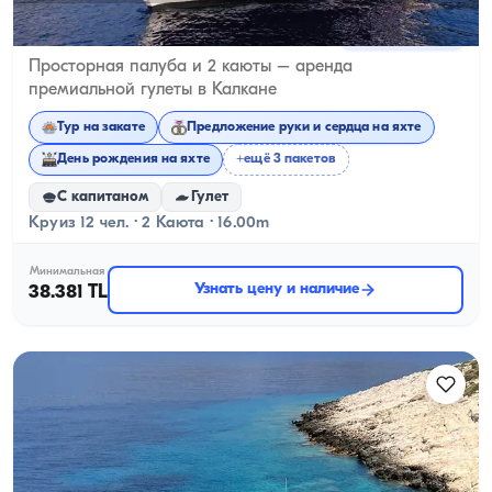
Калкан, Antalya
Новая лодка
Просторная палуба и 2 каюты – аренда
премиальной гулеты в Калкане
Тур на закате
Предложение руки и сердца на яхте
День рождения на яхте
+ещё 3 пакетов
С капитаном
Гулет
Круиз 12 чел. · 2 Каюта · 16.00m
Минимальная
Узнать цену и наличие
38.381 TL