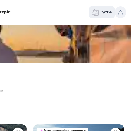
cepte
Русский
нг