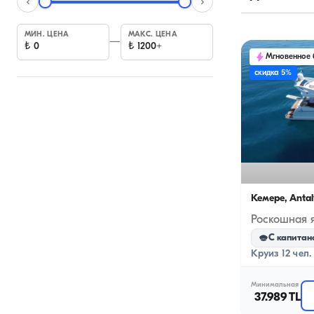
МИН. ЦЕНА
МАКС. ЦЕНА
—
₺
0
₺
1200+
Мгновенное
скидка 5%
Кемере, Anta
С капитан
Круиз 12 чел.
Минимальная
37.989 TL