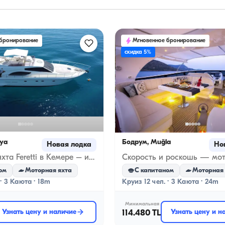
 бронирование
Мгновенное бронирование
скидка 5%
lya
Бодрум, Muğla
Новая лодка
Но
Роскошная яхта Feretti в Кемере – идеальный морской отдых!
ом
Моторная яхта
С капитаном
Моторная 
 · 3 Каюта · 18m
Круиз 12 чел. · 3 Каюта · 24m
Минимальная
Узнать цену и наличие
114.480 TL
Узнать цену и н