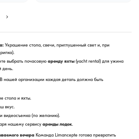
а:
Украшение стола, свечи, приглушенный свет и, при
рипка).
те выбрать почасовую
аренду яхты
(yacht rental) для ужина
й день.
В нашей организации каждая деталь должна быть
 стола и яхты.
ш вкус.
и видеосъемка (по желанию).
аря нашему сервису
аренды лодок
.
ываемого вечера
Команда Limancepte готова превратить