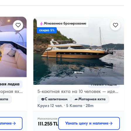
Мгновенное бронирование
скидка 5%
Гёчек, Muğla
вая лодка
Новая лодка
Скорость и роскошь — моторная яхта 24 м, 26 узлов в лазурных водах Бодрума
5-каютная яхта на 10 человек – идеальный выбор для семей и друзей
яхта
С капитаном
Моторная яхта
Круиз 12 чел. · 5 Каюта · 28m
Минимальная
аличие
111.255 TL
Узнать цену и наличие