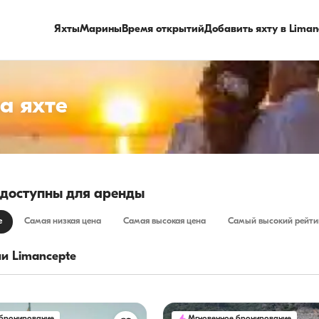
Яхты
Марины
Время открытий
Добавить яхту в Liman
а яхте
· доступны для аренды
е
Самая низкая цена
Самая высокая цена
Самый высокий рейти
и Limancepte