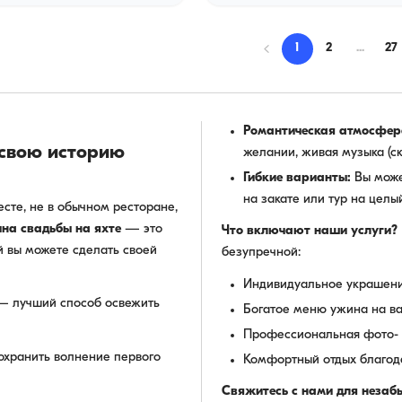
1
2
...
27
Романтическая атмосфер
 свою историю
желании, живая музыка (ск
Гибкие варианты:
Вы може
на закате или тур на целы
есте, не в обычном ресторане,
на свадьбы на яхте
— это
Что включают наши услуги?
й вы можете сделать своей
безупречной:
Индивидуальное украшение
 — лучший способ освежить
Богатое меню ужина на ва
Профессиональная фото- 
охранить волнение первого
Комфортный отдых благод
Свяжитесь с нами для незаб