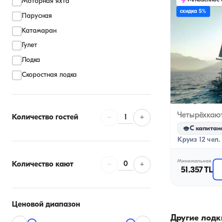
Мгновенное
Моторная яхта
скидка 5%
Парусная
Катамаран
Гулет
Лодка
Скоростная лодка
Кемере, Anta
1
Количество гостей
−
+
С капитан
Круиз 12 чел.
Минимальная
0
Количество кают
−
+
51.357 TL
Ценовой диапазон
Другие лодк