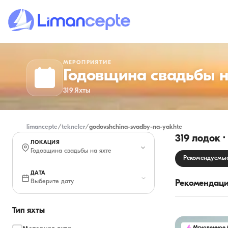
МЕРОПРИЯТИЕ
Годовщина свадьбы н
319
Яхты
limancepte
/
tekneler
/
godovshchina-svadby-na-yakhte
319 лодок 
ЛОКАЦИЯ
Годовщина свадьбы на яхте
Рекомендуемы
ДАТА
Выберите дату
Рекомендаци
Тип яхты