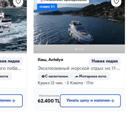
Мгновенное бронирование
скидка 5%
Каш, Antalya
вая лодка
Новая лодка
Ощутите магию Анталийского побережья на частной яхте!
Эксклюзивный морской отдых на 17-метровой роскошной моторной яхте в Кекове
яхта
С капитаном
Моторная яхта
Круиз 12 чел. · 3 Каюта · 17m
Минимальная
аличие
62.400 TL
Узнать цену и наличие