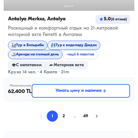
Antalya Merkez, Antalya
5.0
(
6
отзыв
)
Роскошный и комфортный отдых на 21-метровой
моторной яхте Ferretti в Анталии
Тур в Бельдиби
Тур к водопаду Дюден
Аренда на полный день
+ещё 6 пакетов
С капитаном
Моторная яхта
Круиз 14 чел. · 4 Каюта · 21m
Минимальная
Узнать цену и наличие
62.400 TL
1
2
...
49