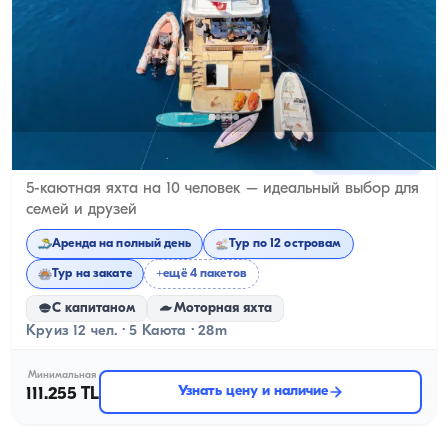
Гёчек, Muğla
Новая лодка
5-каютная яхта на 10 человек – идеальный выбор для
семей и друзей
Аренда на полный день
Тур по 12 островам
Тур на закате
+ещё 4 пакетов
С капитаном
Моторная яхта
Круиз 12 чел. · 5 Каюта · 28m
Минимальная
Узнать цену и наличие
111.255 TL