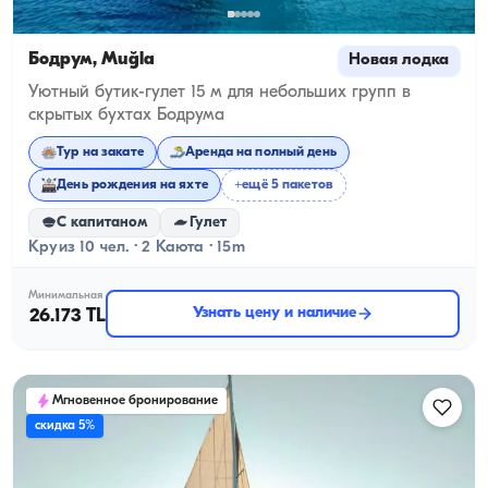
Бодрум, Muğla
Новая лодка
Уютный бутик-гулет 15 м для небольших групп в
скрытых бухтах Бодрума
Тур на закате
Аренда на полный день
День рождения на яхте
+ещё 5 пакетов
С капитаном
Гулет
Круиз 10 чел. · 2 Каюта · 15m
Минимальная
Узнать цену и наличие
26.173 TL
Мгновенное бронирование
скидка 5%