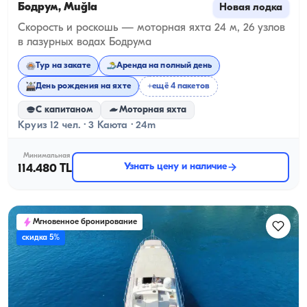
Бодрум, Muğla
Новая лодка
Скорость и роскошь — моторная яхта 24 м, 26 узлов
в лазурных водах Бодрума
Тур на закате
Аренда на полный день
День рождения на яхте
+ещё 4 пакетов
С капитаном
Моторная яхта
Круиз 12 чел. · 3 Каюта · 24m
Минимальная
Узнать цену и наличие
114.480 TL
Мгновенное бронирование
скидка 5%