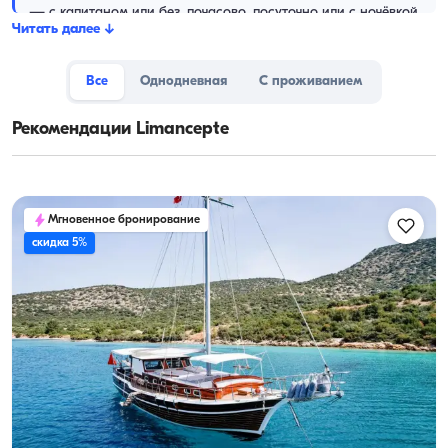
— с капитаном или без, почасово, посуточно или с ночёвкой.
Читать далее
↓
Все
Однодневная
С проживанием
Рекомендации Limancepte
Мгновенное бронирование
скидка 5%