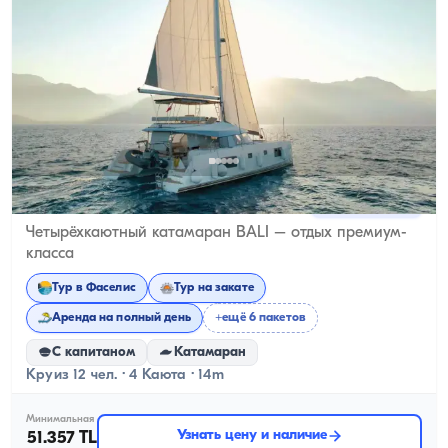
Кемере, Antalya
Новая лодка
Четырёхкаютный катамаран BALI – отдых премиум-
класса
Тур в Фаселис
Тур на закате
Аренда на полный день
+ещё 6 пакетов
С капитаном
Катамаран
Круиз 12 чел. · 4 Каюта · 14m
Минимальная
Узнать цену и наличие
51.357 TL