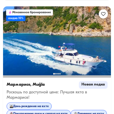
Мгновенное бронирование
скидка 10%
Мармарисе, Muğla
Новая лодка
Роскошь по доступной цене: Лучшая яхта в
Мармарисе!
День рождения на яхте
Предложение руки и сердца на яхте
Девичник на яхте