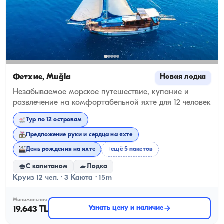
Фетхие, Muğla
Новая лодка
Незабываемое морское путешествие, купание и
развлечение на комфортабельной яхте для 12 человек
Тур по 12 островам
Предложение руки и сердца на яхте
День рождения на яхте
+ещё 5 пакетов
С капитаном
Лодка
Круиз 12 чел. · 3 Каюта · 15m
Минимальная
Узнать цену и наличие
19.643 TL