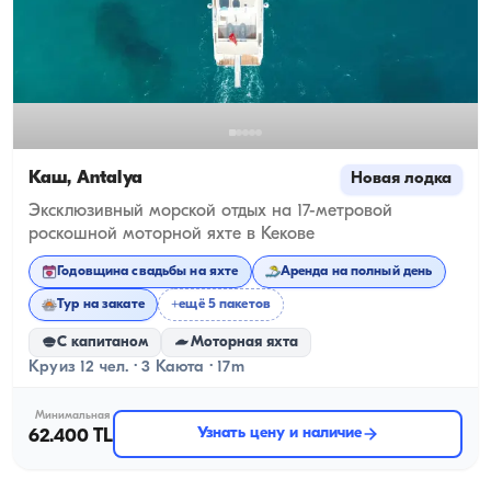
Каш, Antalya
Новая лодка
Эксклюзивный морской отдых на 17-метровой
роскошной моторной яхте в Кекове
Годовщина свадьбы на яхте
Аренда на полный день
Тур на закате
+ещё 5 пакетов
С капитаном
Моторная яхта
Круиз 12 чел. · 3 Каюта · 17m
Минимальная
Узнать цену и наличие
62.400 TL