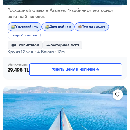
Аланья, Antalya
Новая лодка
Роскошный отдых в Аланье: 4-кабинная моторная
яхта на 8 человек
Утренний тур
Дневной тур
Тур на закате
+ещё 7 пакетов
С капитаном
Моторная яхта
Круиз 12 чел. · 4 Каюта · 17m
Минимальная
Узнать цену и наличие
29.498 TL