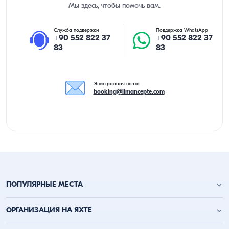
Мы здесь, чтобы помочь вам.
Служба поддержки
Поддержка WhatsApp
+90 552 822 37
+90 552 822 37
83
83
Электронная почта
booking@limancepte.com
ПОПУЛЯРНЫЕ МЕСТА
Анталья аренда яхт
ОРГАНИЗАЦИЯ НА ЯХТЕ
Аланья аренда яхт
Кемер аренда яхт