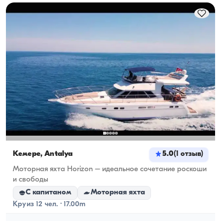
для проживания, а при дневной аренде — 
ходовую вместимость.
Кемере, Antalya
5.0
(
1
отзыв
)
Моторная яхта Horizon – идеальное сочетание роскоши
и свободы
С капитаном
Моторная яхта
Круиз 12 чел. · 17.00m