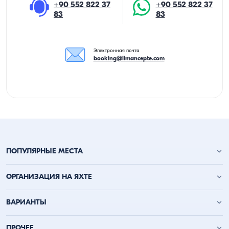
+90 552 822 37
+90 552 822 37
83
83
Электронная почта
booking@limancepte.com
ПОПУЛЯРНЫЕ МЕСТА
Анталья аренда яхт
ОРГАНИЗАЦИЯ НА ЯХТЕ
Аланья аренда яхт
Кемер аренда яхт
День рождения на яхте
ВАРИАНТЫ
Каш аренда яхт
Мальчишник на лодке
Калкан аренда яхт
Вечеринка на лодке
Фетхие аренда яхт
Аренда яхты на день
ПРОЧЕЕ