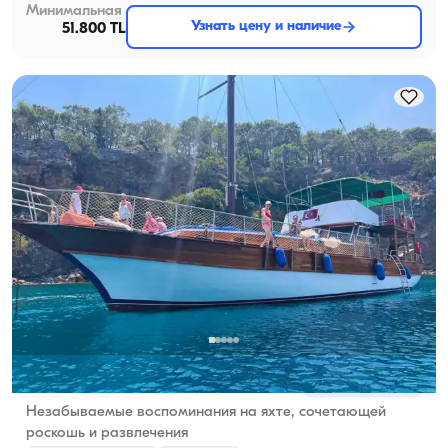
Минимальная
Узнать цену и наличие
51.800 TL
Кемере, Antalya
5.0
(
1
отзыв
)
Незабываемые воспоминания на яхте, сочетающей
роскошь и развлечения