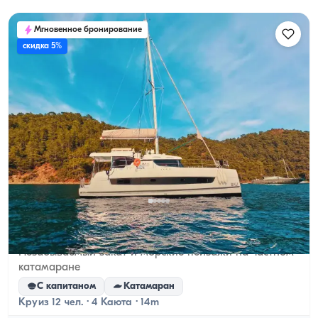
Мгновенное бронирование
скидка 5%
Гёчек, Muğla
Новая лодка
Незабываемый закат и морские пейзажи на частном
катамаране
С капитаном
Катамаран
Круиз 12 чел. · 4 Каюта · 14m