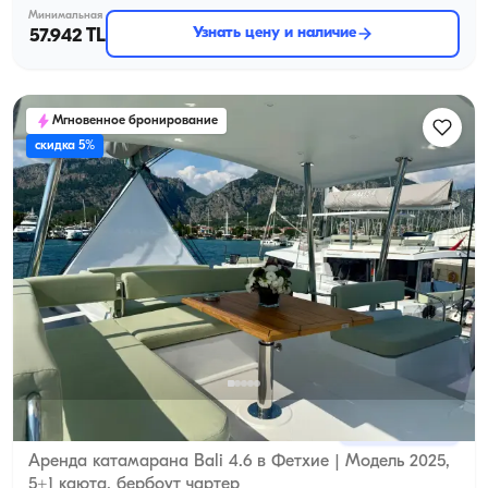
Минимальная
Узнать цену и наличие
57.942 TL
Мгновенное бронирование
скидка 5%
Фетхие, Muğla
Новая лодка
Аренда катамарана Bali 4.6 в Фетхие | Модель 2025,
5+1 каюта, бербоут чартер