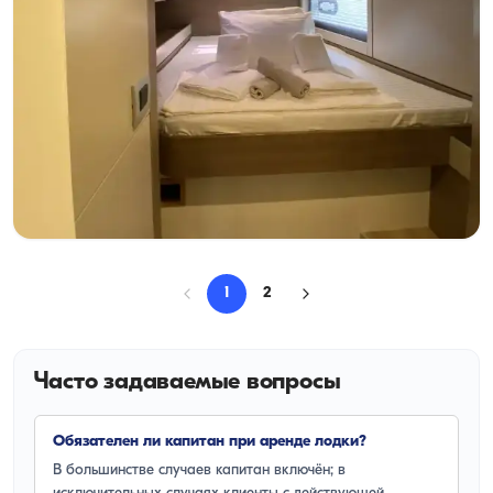
Фетхие, Muğla
Новая лодка
Аренда катамарана 2023 года в Фетхие | Bali 4.6, 5+1
каюта
Катамаран
Круиз 12 чел. · 6 Каюта · 13.65m
Минимальная
Узнать цену и наличие
119.613 TL
1
2
Часто задаваемые вопросы
Обязателен ли капитан при аренде лодки?
В большинстве случаев капитан включён; в