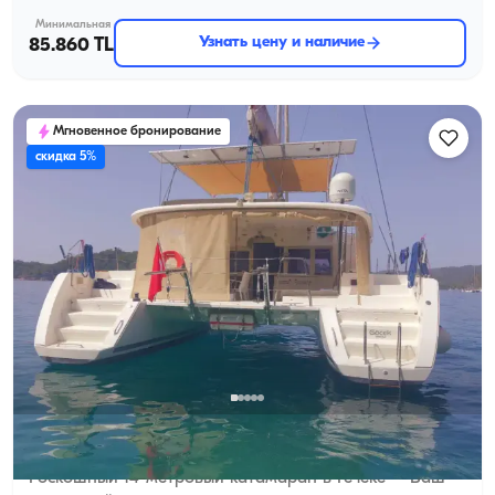
Минимальная
Узнать цену и наличие
85.860 TL
Мгновенное бронирование
скидка 5%
Гёчек, Muğla
Новая лодка
Роскошный 14-метровый катамаран в Гёчеке – Ваш