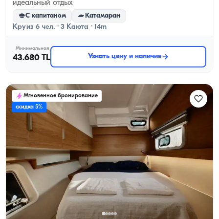
идеальный отдых
С капитаном
Катамаран
Круиз 6 чел. · 3 Каюта · 14m
Минимальная
Узнать цену и наличие
43.680 TL
Мгновенное бронирование
скидка 5%