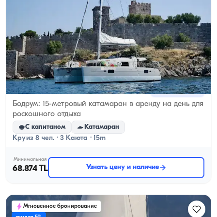
Бодрум, Muğla
Новая лодка
Бодрум: 15-метровый катамаран в аренду на день для
роскошного отдыха
С капитаном
Катамаран
Круиз 8 чел. · 3 Каюта · 15m
Минимальная
Узнать цену и наличие
68.874 TL
Мгновенное бронирование