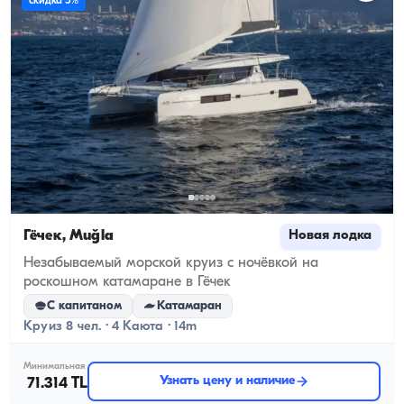
скидка 5%
Гёчек, Muğla
Новая лодка
Незабываемый морской круиз с ночёвкой на
роскошном катамаране в Гёчек
С капитаном
Катамаран
Круиз 8 чел. · 4 Каюта · 14m
Минимальная
Узнать цену и наличие
71.314 TL