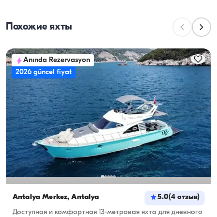
человек лодка может разместить с ночёвкой, а 
ходовая вместимость — максимальное число 
Похожие яхты
пассажиров во время дневных прогулок. При 
планировании ночёвок учитывайте вместимость 
для проживания, а при дневной аренде — 
Anında Rezervasyon
ходовую вместимость.
2026 güncel fiyat
Antalya Merkez, Antalya
5.0
(
4
отзыв
)
Доступная и комфортная 13-метровая яхта для дневного