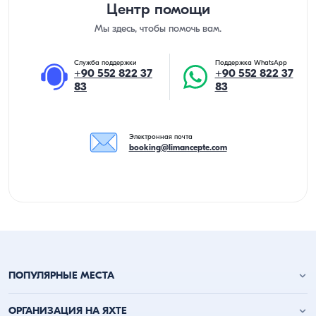
Центр помощи
Мы здесь, чтобы помочь вам.
Служба поддержки
Поддержка WhatsApp
+90 552 822 37
+90 552 822 37
83
83
Электронная почта
booking@limancepte.com
ПОПУЛЯРНЫЕ МЕСТА
Анталья аренда яхт
ОРГАНИЗАЦИЯ НА ЯХТЕ