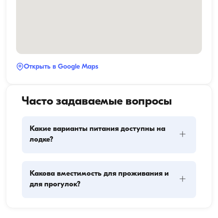
Открыть в Google Maps
Часто задаваемые вопросы
Какие варианты питания доступны на
+
лодке?
Планирование питания на лодке включает два 
Какова вместимость для проживания и
+
основных компонента: закупку провизии и 
для прогулок?
приготовление пищи. Гости могут сами заняться 
покупками или поручить эту задачу команде. 
Приготовлением пищи занимается экипаж.
Вместимость для проживания означает, сколько 