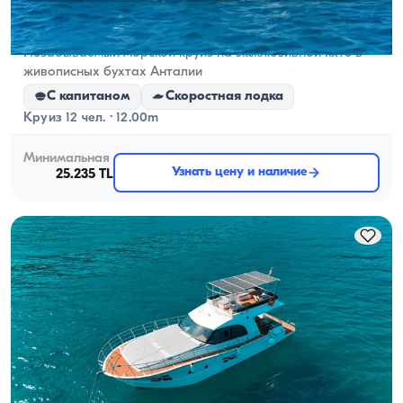
Antalya Merkez, Antalya
5.0
(
1
отзыв
)
Незабываемый морской круиз на эксклюзивной яхте в
живописных бухтах Анталии
С капитаном
Скоростная лодка
Круиз 12 чел. · 12.00m
Минимальная
Узнать цену и наличие
25.235 TL