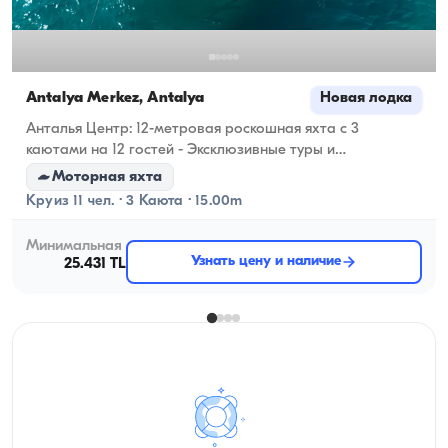
Antalya Merkez, Antalya
Новая лодка
Анталья Центр: 12-метровая роскошная яхта с 3
каютами на 12 гостей - Эксклюзивные туры и
незабываемые воспоминания
Моторная яхта
Круиз 11 чел. · 3 Каюта · 15.00m
Минимальная
Узнать цену и наличие
25.431 TL