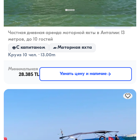
Antalya Merkez, Antalya
5.0
(
5
отзыв
)
Частная дневная аренда моторной яхты в Анталии: 13
метров, до 10 гостей
С капитаном
Моторная яхта
Круиз 10 чел. · 13.00m
Минимальная
Узнать цену и наличие
28.385 TL