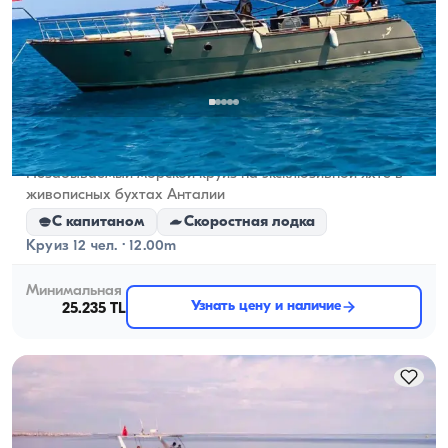
Antalya Merkez, Antalya
5.0
(
1
отзыв
)
Незабываемый морской круиз на эксклюзивной яхте в
живописных бухтах Анталии
С капитаном
Скоростная лодка
Круиз 12 чел. · 12.00m
Минимальная
Узнать цену и наличие
25.235 TL