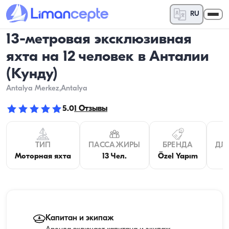
RU
13-метровая эксклюзивная
яхта на 12 человек в Анталии
(Кунду)
Antalya Merkez
,Antalya
5.0
1
Отзывы
ТИП
ПАССАЖИРЫ
БРЕНДА
ДЛ
Моторная яхта
13 Чел.
Özel Yapım
1
Капитан и экипаж