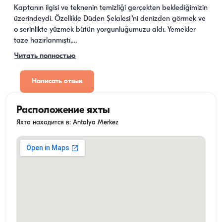
Kaptanın ilgisi ve teknenin temizliği gerçekten beklediğimizin 
üzerindeydi. Özellikle Düden Şelalesi''ni denizden görmek ve 
o serinlikte yüzmek bütün yorgunluğumuzu aldı. Yemekler 
taze hazırlanmıştı,…
Читать полностью
Написать отзыв
Расположение яхты
Яхта находится в: Antalya Merkez