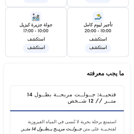
تأجير ليوم كامل
جولة جزيرة كيزيل
17:00
-
10:00
20:00
-
10:00
استكشف
استكشف
استكشف
استكشف
ما يجب معرفته
فتحيــة: جــولــت مريحــة بطــول 14
متــر // 12 شــخص
استمتع برحلة بحرية لا تُنسى في المياه الفيروزية
لفتحـيــة على متن
جــولــت مريــح بــطــول 14 متــر
.