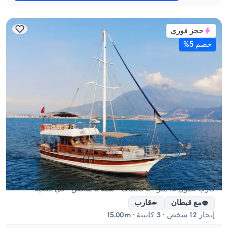
حجز فوري
خصم 5%
فتحية, Muğla
قارب جديد
قارب بطول 15 متر - 3 كابينات - سعة 6 شخص - في فتحية
مع قبطان
قارب
إبحار 12 شخص · 3 كابينة · 15.00m