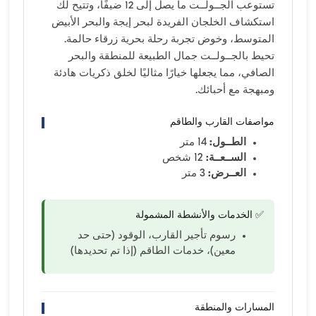
تستوعب الجــولــت ما يصل إلى 12 ضيفًا، وتتيح لك
استكشاف الخلجان الفريدة لبحر إيجة والبحر الأبيض
المتوسط، وخوض تجربة رحلة بحرية زرقاء حالمة.
تحيط بالجــولــت جمال الطبيعة للمنطقة والبحر
الصافي، مما يجعلها خيارًا مثاليًا لخلق ذكريات هادئة
ومبهجة مع أحبائك.
مواصفات القارب والطاقم
الطــول:
14 متر
الســعــة:
12 شخص
العــرض:
3 متر
✅ الخدمات والأنشطة المشمولة
رسوم تأجير القارب، الوقود (حتى حد
معين)، خدمات الطاقم (إذا تم تحديدها)
المسارات والمنطقة