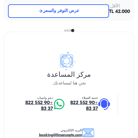
الأقل
عرض التوفر والسعر
42.000 TL
مركز المساعدة
نحن هنا لمساعدتك.
خدمة العملاء
دعم واتساب
+90 552 822
+90 552 822
37 83
37 83
البريد الإلكتروني
booking@limancepte.com