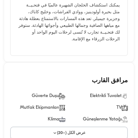
يمكنك استكشاف الخلجان الشهيرة عالميًا في فتحـيــة
مثل بحيرة أولودينيز، ووادي الفراشات، وخليج كاباك،
وجزيرة جيميلر. تعد هذه المسارات بالاستمتاع بعطلة هادئة
مع مياهها الصافية وجمالها الطبيعي وأجوائها الهادئة. ستوفر
لك فتحـيــة تجارب لا تُنسى لرحلات اليوم الواحد أو
الرحلات الزرقاء مع الإقامة.
مرافق القارب
Güverte Duşu
Elektrikli Tuvalet
Mutfak Ekipmanları
TV
Klima
Güneşlenme Yatağı
عرض الكل (+20)