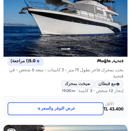
فتحية, Muğla
5.0
(
1
مراجعة
)
يخت بمحرك فاخر بطول 19 متر - 3 كابينات - سعة 6 شخص - في
فتحية
مع قبطان
يخت بمحرك
إبحار 12 شخص · 3 كابينة · 19.00m
الأقل
عرض التوفر والسعر
43.400 TL