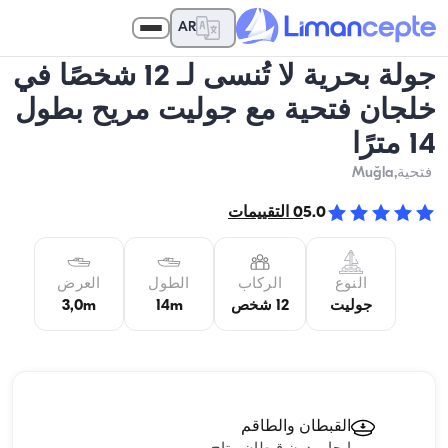
AR
جولة بحرية لا تُنسى لـ 12 شخصًا في
خلجان فتحية مع جوليت مريح بطول
14 مترًا
فتحية
,Muğla
5.0
0
التقييمات
النوع
الركاب
الطول
العرض
جوليت
12 شخص
14m
3,0m
القبطان والطاقم