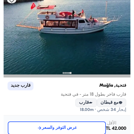
فتحية, Muğla
قارب جديد
قارب فاخر بطول 18 متر - في فتحية
مع قبطان
قارب
إبحار 34 شخص · 18.00m
الأقل
عرض التوفر والسعر
42.000 TL