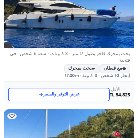
فتحية, Muğla
قارب جديد
يخت بمحرك فاخر بطول 17 متر - 3 كابينات - سعة 6 شخص - في
فتحية
مع قبطان
يخت بمحرك
إبحار 10 شخص · 3 كابينة · 17.00m
الأقل
عرض التوفر والسعر
54.825 TL