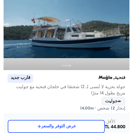
فتحية, Muğla
قارب جديد
جولة بحرية لا تُنسى لـ 12 شخصًا في خلجان فتحية مع جوليت
مريح بطول 14 مترًا
جوليت
إبحار 12 شخص · 14.00m
الأقل
عرض التوفر والسعر
44.800 TL