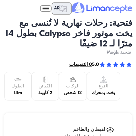
AR
فتحية: رحلات نهارية لا تُنسى مع
يخت موتور فاخر Calypso بطول 14
مترًا لـ 12 ضيفًا
فتحية
,Muğla
5.0
0
التقييمات
النوع
الركاب
الكبائن
الطول
يخت بمحرك
12 شخص
2 كابينة
14m
القبطان والطاقم