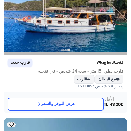
فتحية, Muğla
قارب جديد
قارب بطول 15 متر - سعة 24 شخص - في فتحية
مع قبطان
قارب
إبحار 24 شخص · 15.00m
الأقل
عرض التوفر والسعر
49.000 TL