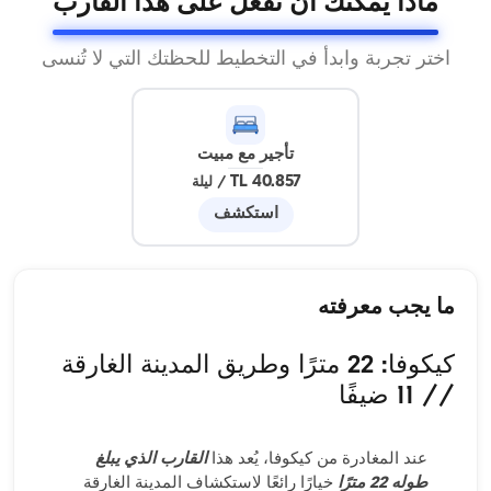
ماذا يمكنك أن تفعل على هذا القارب
اختر تجربة وابدأ في التخطيط للحظتك التي لا تُنسى
تأجير مع مبيت
40.857 TL
/
ليلة
استكشف
ما يجب معرفته
كيكوفا: 22 مترًا وطريق المدينة الغارقة
// 11 ضيفًا
عند المغادرة من كيكوفا، يُعد هذا
القارب الذي يبلغ
طوله 22 مترًا
خيارًا رائعًا لاستكشاف المدينة الغارقة