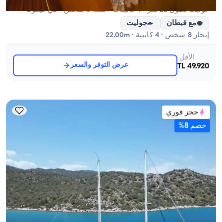
غوليت بطول 22 متر - 4 كابينات - سعة 8 شخص - في كيكوفا
مع قبطان
جوليت
إبحار 8 شخص · 4 كابينة · 22.00m
الأقل
عرض التوفر والسعر
49.920 TL
حجز فوري
خصم 8%