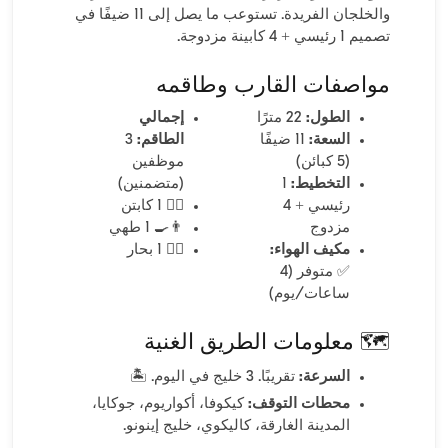
والخلجان الفريدة. تستوعب ما يصل إلى 11 ضيفًا في
تصميم 1 رئيسي + 4 كابينة مزدوجة.
مواصفات القارب وطاقمه
الطول:
22 مترًا
إجمالي
السعة:
11 ضيفًا
الطاقم:
3
(5 كبائن)
موظفين
التخطيط:
1
(متضمنين)
رئيسي + 4
👨‍✈️ 1 كابتن
مزدوج
👨‍🍳 1 طهي
مكيف الهواء:
🧑‍✈️ 1 بحار
✅ متوفر (4
ساعات/يوم)
🗺️ معلومات الطريق الغنية
السرعة:
تقريبًا. 3 خليج في اليوم. 🏝️
محطات التوقف:
كيكوفا، أكواريوم، جوكايا،
المدينة الغارقة، كاليكوي، خليج إينونو.