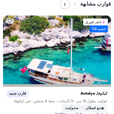
قوارب مشابهة
التخطيط لإقامة ليلية، ضع في الاعتبار سعة الإقامة؛ أما 
للإيجارات اليومية، فتنطبق سعة الإبحار.
حجز فوري
خصم 6%
كيكوفا, Antalya
قارب جديد
غوليت بطول 16 متر - 3 كابينات - سعة 6 شخص - في كيكوفا
مع قبطان
جوليت