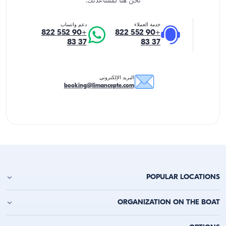
نحن هنا لمساعدتك.
خدمة العملاء
دعم واتساب
+90 552 822
+90 552 822
37 83
37 83
البريد الإلكتروني
booking@limancepte.com
POPULAR LOCATIONS
استئجار يخت في أنطاليا
ORGANIZATION ON THE BOAT
استئجار يخت في ألانيا
استئجار يخت في كيمر
حفلة عيد الميلاد على اليخت