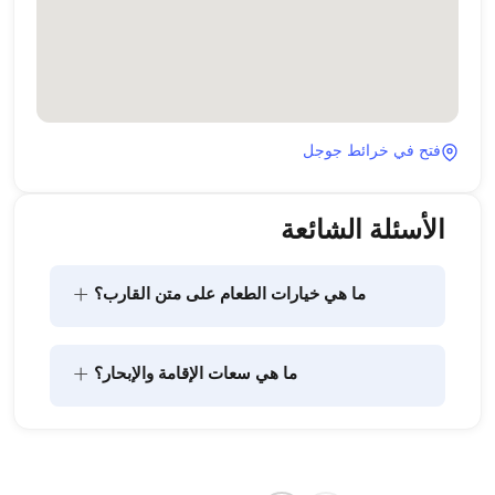
فتح في خرائط جوجل
الأسئلة الشائعة
+
ما هي خيارات الطعام على متن القارب؟
يتضمن تخطيط الطعام على متن القارب مكونين رئيسيين: 
+
ما هي سعات الإقامة والإبحار؟
شراء المؤن وإعداد الطعام. يمكن للضيوف القيام بالتسوق 
بأنفسهم أو تفويض هذه المهمة لطاقم القارب. يتولى 
الطاقم إعداد الطعام.
تشير سعة الإقامة إلى عدد الأشخاص الذين يمكن للقارب 
استضافتهم بين عشية وضحاها، بينما تشير سعة الإبحار 
إلى الحد الأقصى لعدد الركاب في الرحلات النهارية. عند 