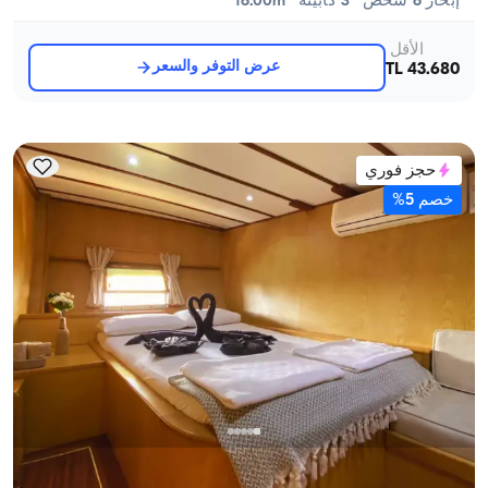
إبحار 6 شخص · 3 كابينة · 16.00m
الأقل
عرض التوفر والسعر
43.680 TL
حجز فوري
خصم 5%
كيكوفا, Antalya
قارب جديد