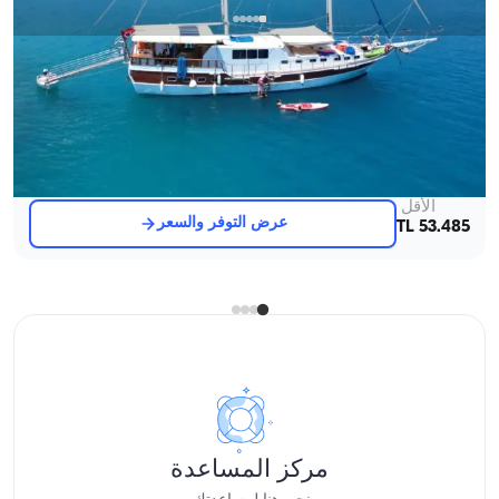
كيكوفا, Antalya
قارب جديد
غوليت بطول 23 متر - 8 كابينات - سعة 16 شخص - في كيكوفا
مع قبطان
جوليت
إبحار 16 شخص · 8 كابينة · 23.00m
الأقل
عرض التوفر والسعر
53.485 TL
مركز المساعدة