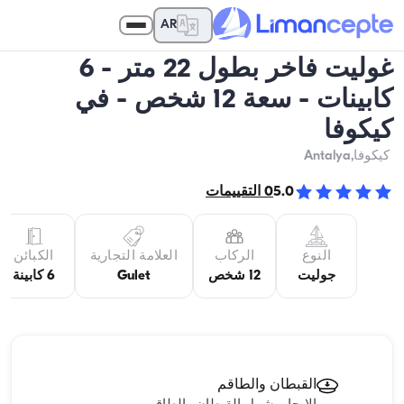
AR
غوليت فاخر بطول 22 متر - 6
كابينات - سعة 12 شخص - في
كيكوفا
كيكوفا
,Antalya
5.0
0
التقييمات
النوع
الركاب
العلامة التجارية
الكبائن
جوليت
12 شخص
Gulet
6 كابينة
القبطان والطاقم