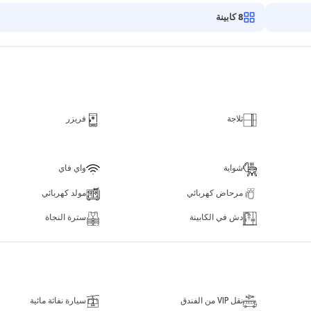
8
كابينة
ثلاجة
فريزر
شواية
واي فاي
مرحاض كهربائي
مولد كهربائي
دش في الكابينة
سترة النجاة
نقل VIP من الفندق
سيارة نفاثة مائية