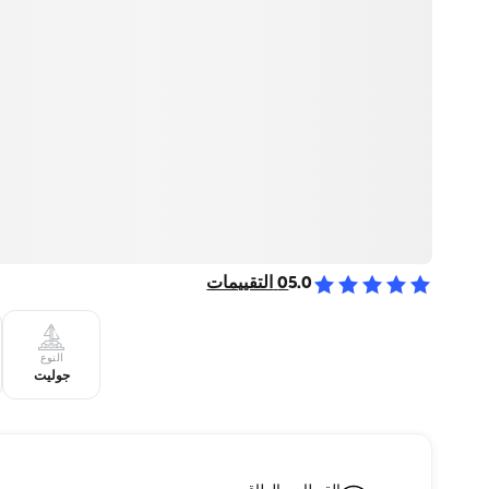
5.0
0
التقييمات
النوع
جوليت