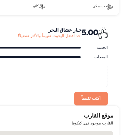
جت سكي
كانو
خيار عشاق البحر
5.00
أحد أفضل اليخوت تقييماً والأكثر تفضيلاً!
الخدمة
المعدات
اكتب تقييماً
موقع القارب
القارب موجود في: كيكوفا