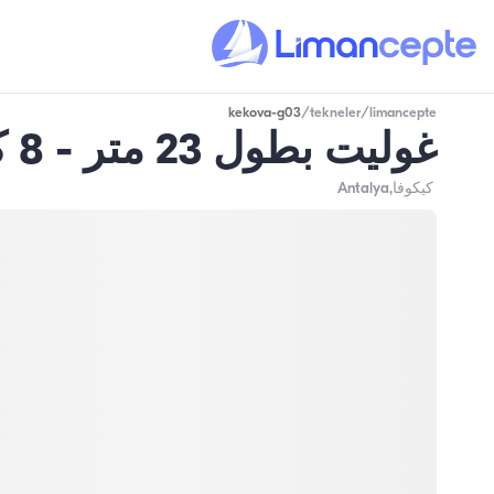
kekova-g03
/
tekneler
/
limancepte
غوليت بطول 23 متر - 8 كابينات - سعة 16 شخص - في كيكوفا
كيكوفا
,Antalya