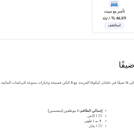
تأجير مع مبيت
46.571 TL
/
ليلة
استكشف
يوفر هذا اليخت الفاخر الذي يبلغ طوله 23 مترًا مكان إقامة يتسع لما يصل إلى 16 ضيفًا في خلجان كيكوفا الفريدة. مع 8 كبائن فسيحة وخيارات متنوعة للرياضات ا
إجمالي الطاقم:
3 موظفين (متضمنين)
👨‍✈️ 1 كابتن
👨‍🍳 1 طهي
🧑‍✈️ 1 بحار