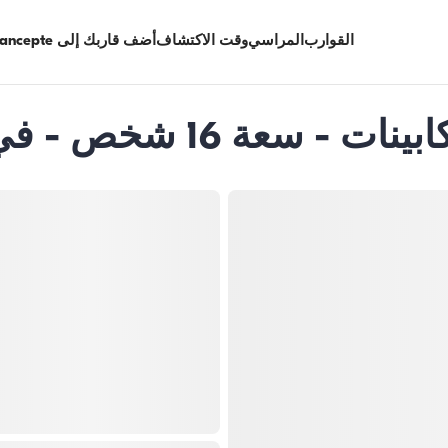
القوارب
المراسي
وقت الاكتشاف
أضف قاربك إلى Limancepte