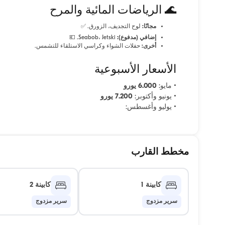
🌊 الرياضات المائية والمرح
مجانًا:
لوح التجديف، الزورق. ✅
إضافي (مدفوع):
Seabob، Jetski. 💶
أخرى:
حفلات الشواء وكراسي الاستلقاء للتشمس.
الأسعار الأسبوعية
• مايو:
6.000 يورو
• يونيو وأكتوبر:
7.200 يورو
• يوليو وأغسطس:
مخطط القارب
كابينة 1
كابينة 2
سرير مزدوج
سرير مزدوج