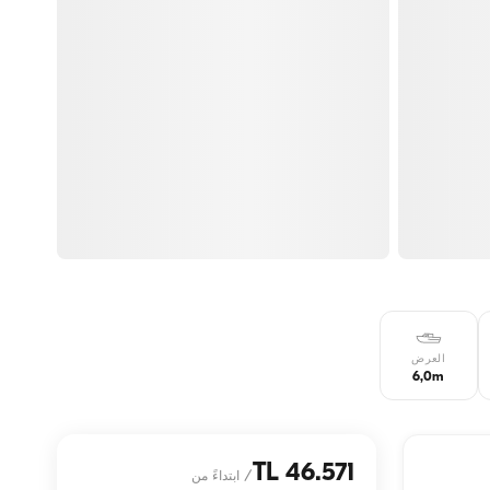
العرض
6,0m
46.571 TL
/
ابتداءً من