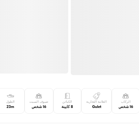
الركاب
العلامة التجارية
الكبائن
ضيوف المبيت
الطول
16 شخص
Gulet
8 كابينة
16 شخص
23m