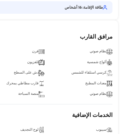
طاقة الإقامة: 16 أشخاص
مرافق القارب
نظام صوتي
فرن
ألواح شمسية
تلفزيون
كرسي استلقاء للشمس
دش على السطح
معدات المطبخ
قارب مطاطي بمحرك
نظام صوتي
منصة السباحة
الخدمات الإضافية
سيبوب
لوح التجديف