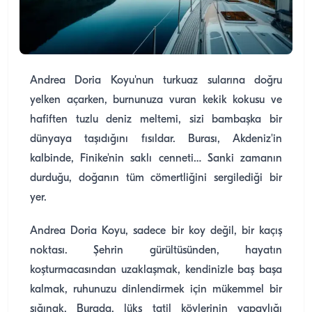
Andrea Doria Koyu'nun turkuaz sularına doğru
yelken açarken, burnunuza vuran kekik kokusu ve
hafiften tuzlu deniz meltemi, sizi bambaşka bir
dünyaya taşıdığını fısıldar. Burası, Akdeniz'in
kalbinde, Finike'nin saklı cenneti… Sanki zamanın
durduğu, doğanın tüm cömertliğini sergilediği bir
yer.
Andrea Doria Koyu, sadece bir koy değil, bir kaçış
noktası. Şehrin gürültüsünden, hayatın
koşturmacasından uzaklaşmak, kendinizle baş başa
kalmak, ruhunuzu dinlendirmek için mükemmel bir
sığınak. Burada, lüks tatil köylerinin yapaylığı