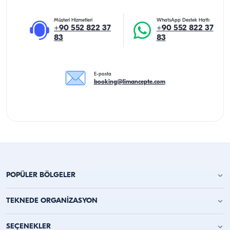
Müşteri Hizmetleri
WhatsApp Destek Hattı
+90 552 822 37
+90 552 822 37
83
83
E-posta
booking@limancepte.com
POPÜLER BÖLGELER
Antalya Yat Kiralama
TEKNEDE ORGANİZASYON
Alanya Yat Kiralama
Kemer Yat Kiralama
Teknede Doğum Günü Partisi
SEÇENEKLER
Kaş Tekne Kiralama