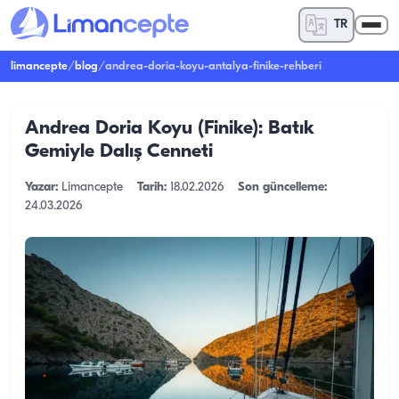
TR
limancepte
/
blog
/
andrea-doria-koyu-antalya-finike-rehberi
Andrea Doria Koyu (Finike): Batık
Gemiyle Dalış Cenneti
Yazar:
Limancepte
Tarih:
18.02.2026
Son güncelleme:
24.03.2026