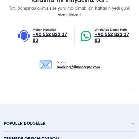
Yardıma mı ihtiyacınız var?
Tatil danışmanlarımız size yardımcı olmak için haftanın yedi günü
hizmetinizde.
Müşteri Hizmetleri
WhatsApp Destek Hattı
+90 552 822 37
+90 552 822 37
83
83
E-posta
booking@limancepte.com
POPÜLER BÖLGELER
Antalya Yat Kiralama