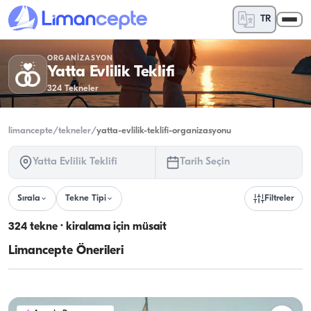
TR
ORGANIZASYON
Yatta Evlilik Teklifi
324
Tekneler
limancepte
/
tekneler
/
yatta-evlilik-teklifi-organizasyonu
Yatta Evlilik Teklifi
Tarih Seçin
Sırala
Tekne Tipi
Filtreler
324 tekne · kiralama için müsait
Limancepte Önerileri