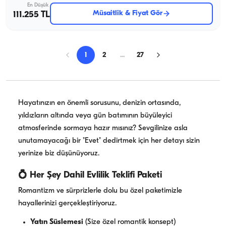
En Düşük
Müsaitlik & Fiyat Gör
111.255 TL
1
2
...
27
Hayatınızın en önemli sorusunu, denizin ortasında,
yıldızların altında veya gün batımının büyüleyici
atmosferinde sormaya hazır mısınız? Sevgilinize asla
unutamayacağı bir "Evet" dedirtmek için her detayı sizin
yerinize biz düşünüyoruz.
💍 Her Şey Dahil Evlilik Teklifi Paketi
Romantizm ve sürprizlerle dolu bu özel paketimizle
hayallerinizi gerçekleştiriyoruz.
Yatın Süslemesi
(Size özel romantik konsept)