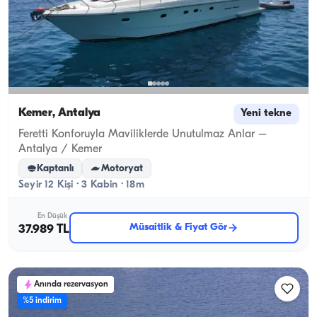
Kemer, Antalya
Yeni tekne
Feretti Konforuyla Maviliklerde Unutulmaz Anlar –
Antalya / Kemer
Kaptanlı
Motoryat
Seyir 12 Kişi · 3 Kabin · 18m
En Düşük
Müsaitlik & Fiyat Gör
37.989 TL
Anında rezervasyon
%5 indirim