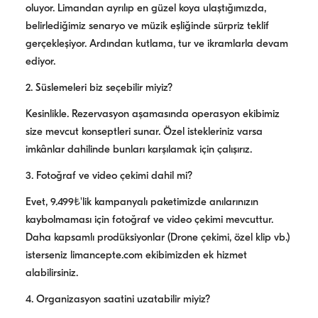
oluyor. Limandan ayrılıp en güzel koya ulaştığımızda,
belirlediğimiz senaryo ve müzik eşliğinde sürpriz teklif
gerçekleşiyor. Ardından kutlama, tur ve ikramlarla devam
ediyor.
2. Süslemeleri biz seçebilir miyiz?
Kesinlikle. Rezervasyon aşamasında operasyon ekibimiz
size mevcut konseptleri sunar. Özel istekleriniz varsa
imkânlar dahilinde bunları karşılamak için çalışırız.
3. Fotoğraf ve video çekimi dahil mi?
Evet, 9.499₺'lik kampanyalı paketimizde anılarınızın
kaybolmaması için fotoğraf ve video çekimi mevcuttur.
Daha kapsamlı prodüksiyonlar (Drone çekimi, özel klip vb.)
isterseniz limancepte.com ekibimizden ek hizmet
alabilirsiniz.
4. Organizasyon saatini uzatabilir miyiz?