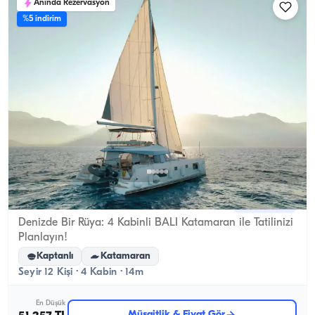
Anında Rezervasyon
%5 indirim
Kemer, Antalya
Yeni tekne
Denizde Bir Rüya: 4 Kabinli BALI Katamaran ile Tatilinizi
Planlayın!
Kaptanlı
Katamaran
Seyir 12 Kişi · 4 Kabin · 14m
En Düşük
Müsaitlik & Fiyat Gör