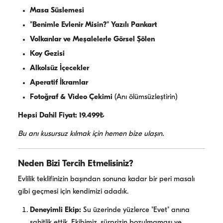
Masa Süslemesi
"Benimle Evlenir Misin?" Yazılı Pankart
Volkanlar ve Meşalelerle Görsel Şölen
Koy Gezisi
Alkolsüz İçecekler
Aperatif İkramlar
Fotoğraf & Video Çekimi
(Anı ölümsüzleştirin)
Hepsi Dahil Fiyat: 19.499₺
Bu anı kusursuz kılmak için hemen bize ulaşın.
Neden Bizi Tercih Etmelisiniz?
Evlilik teklifinizin başından sonuna kadar bir peri masalı
gibi geçmesi için kendimizi adadık.
Deneyimli Ekip:
Su üzerinde yüzlerce "Evet" anına
şahitlik ettik. Ekibimiz, sürprizin bozulmaması ve