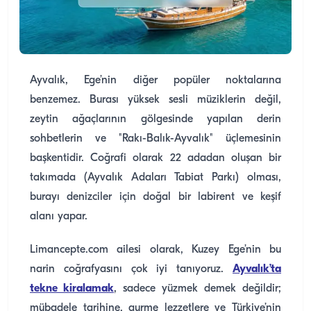
Ayvalık, Ege’nin diğer popüler noktalarına
benzemez. Burası yüksek sesli müziklerin değil,
zeytin ağaçlarının gölgesinde yapılan derin
sohbetlerin ve "Rakı-Balık-Ayvalık" üçlemesinin
başkentidir. Coğrafi olarak 22 adadan oluşan bir
takımada (Ayvalık Adaları Tabiat Parkı) olması,
burayı denizciler için doğal bir labirent ve keşif
alanı yapar.
Limancepte.com ailesi olarak, Kuzey Ege’nin bu
narin coğrafyasını çok iyi tanıyoruz.
Ayvalık’ta
tekne kiralamak
, sadece yüzmek demek değildir;
mübadele tarihine, gurme lezzetlere ve Türkiye’nin