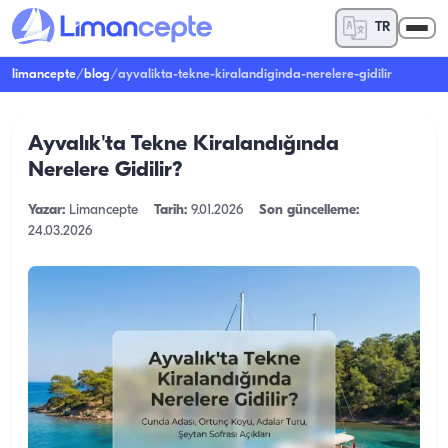
TR
limancepte
/
blog
/
ayvalikta-tekne-kiralandiginda-nerelere-gidilir
Ayvalık'ta Tekne Kiralandığında
Nerelere Gidilir?
Yazar:
Limancepte
Tarih:
9.01.2026
Son güncelleme:
24.03.2026