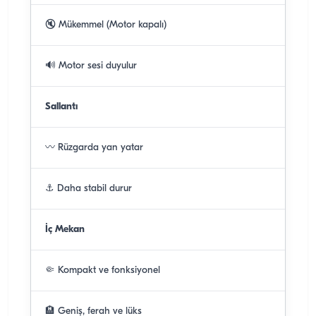
🔇 Mükemmel (Motor kapalı)
🔊 Motor sesi duyulur
Sallantı
〰️ Rüzgarda yan yatar
⚓ Daha stabil durur
İç Mekan
🤏 Kompakt ve fonksiyonel
🏨 Geniş, ferah ve lüks