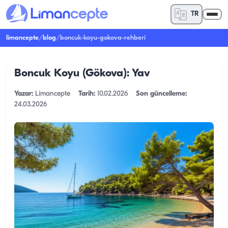
TR
limancepte
/
blog
/
boncuk-koyu-gokova-rehberi
Boncuk Koyu (Gökova): Yav
Yazar:
Limancepte
Tarih:
10.02.2026
Son güncelleme:
24.03.2026