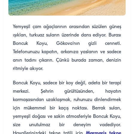
Yemyeşil çam ağaçlarının arasından süzülen güneş
ışıkları, turkuaz suların üzerinde dans ediyor. Burası
Boncuk Koyu, Gökova'nın gizli cenneti.
Telefonunuzu kapatın, arkanıza yaslanın ve sadece
anın tadını çıkarın. Çünkü burada zaman, denizin
ritmiyle akıyor.
Boncuk Koyu, sadece bir koy değil, adeta bir terapi
merkezi. Şehrin gürültüsünden, hayatın
karmaşasından uzaklaşmak, ruhunuzu dinlendirmek
için mükemmel bir kaçış noktası. Berrak suları,
yemyeşil doğası ve sakin atmosferiyle Boncuk Koyu,
size unutulmaz bir deneyim vadediyor.
Hayallerinizdeki tekne tatili için
Marmaris tekne