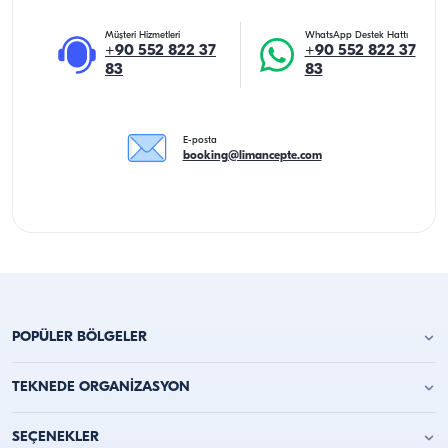
Müşteri Hizmetleri
WhatsApp Destek Hattı
+90 552 822 37
+90 552 822 37
83
83
E-posta
booking@limancepte.com
POPÜLER BÖLGELER
Antalya Yat Kiralama
TEKNEDE ORGANİZASYON
Alanya Yat Kiralama
Kemer Yat Kiralama
Teknede Doğum Günü Partisi
SEÇENEKLER
Kaş Tekne Kiralama