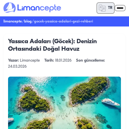
TR
limancepte
/
blog
/
gocek-yassica-adalari-gezi-rehberi
Yassıca Adaları (Göcek): Denizin
Ortasındaki Doğal Havuz
Yazar:
Limancepte
Tarih:
18.01.2026
Son güncelleme:
24.03.2026