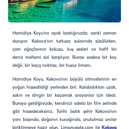
Hamidiye Koyu'na ayak bastığınızda, sanki zaman
duruyor. Kekova'nın turkuaz sularında süzülürken,
çam ağaçlarının kokusu, kuş sesleri ve hafif bir
deniz meltemi sizi karşılıyor. Burası sadece bir koy
değil, bir kaçış noktası, bir huzur limanı.
Hamidiye Koyu, Kekova'nın büyülü atmosferinin en
yoğun hissedildiği yerlerden biri. Kalabalıktan uzak,
sakin ve dingin bir kaçamak arayanlar için ideal.
Buraya geldiğinizde, kendinizi adeta bir film setinde
gibi hissedeceksiniz. Tarihi batık şehir Kekova'nın
yanı başında, doğanın kucağında, unutulmaz anılar
biriktirmeye hazır olun. Limancepte.com ile
Kekova