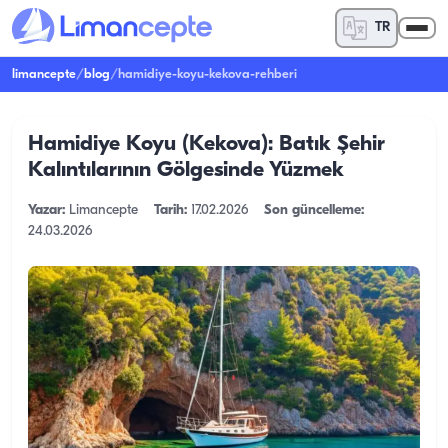
TR
limancepte
/
blog
/
hamidiye-koyu-kekova-rehberi
Hamidiye Koyu (Kekova): Batık Şehir
Kalıntılarının Gölgesinde Yüzmek
Yazar:
Limancepte
Tarih:
17.02.2026
Son güncelleme:
24.03.2026