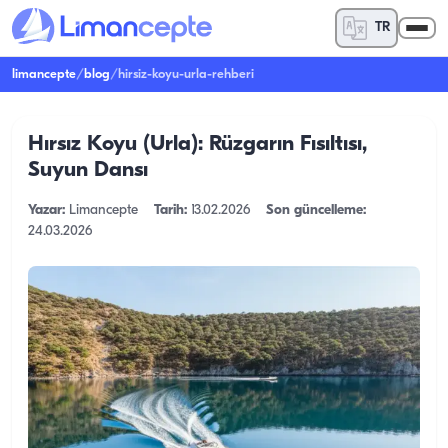
TR
limancepte
/
blog
/
hirsiz-koyu-urla-rehberi
Hırsız Koyu (Urla): Rüzgarın Fısıltısı,
Suyun Dansı
Yazar:
Limancepte
Tarih:
13.02.2026
Son güncelleme:
24.03.2026