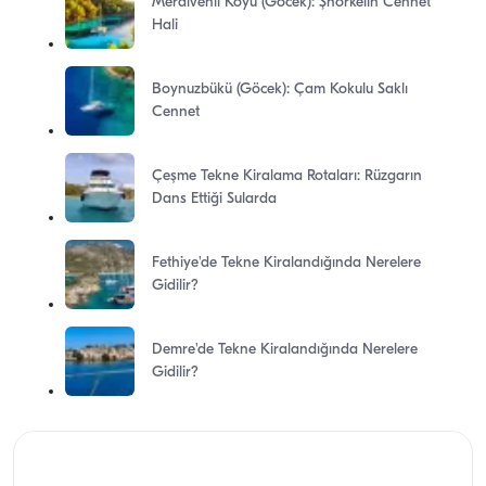
Merdivenli Koyu (Göcek): Şnorkelin Cennet
Hali
Boynuzbükü (Göcek): Çam Kokulu Saklı
Cennet
Çeşme Tekne Kiralama Rotaları: Rüzgarın
Dans Ettiği Sularda
Fethiye'de Tekne Kiralandığında Nerelere
Gidilir?
Demre'de Tekne Kiralandığında Nerelere
Gidilir?