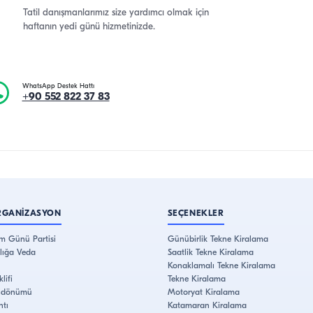
Tatil danışmanlarımız size yardımcı olmak için
haftanın yedi günü hizmetinizde.
WhatsApp Destek Hattı
+90 552 822 37 83
RGANİZASYON
SEÇENEKLER
m Günü Partisi
Günübirlik Tekne Kiralama
lığa Veda
Saatlik Tekne Kiralama
Konaklamalı Tekne Kiralama
lifi
Tekne Kiralama
Yıldönümü
Motoryat Kiralama
ntı
Katamaran Kiralama