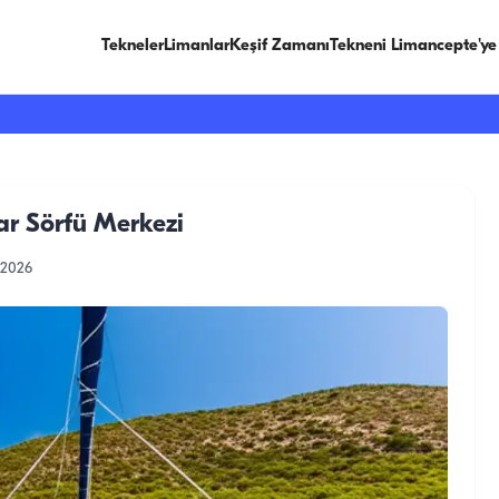
Tekneler
Limanlar
Keşif Zamanı
Tekneni Limancepte'ye
ar Sörfü Merkezi
.2026