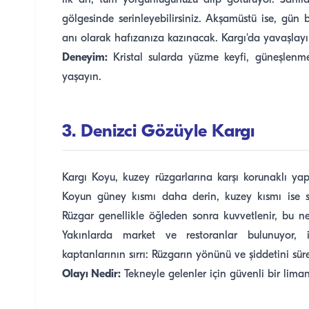
ilk an, tüm yorgunluğunuzu alıp götürüyor. Sahil
gölgesinde serinleyebilirsiniz. Akşamüstü ise, gün
anı olarak hafızanıza kazınacak. Kargı'da yavaşlayı
Deneyim:
Kristal sularda yüzme keyfi, güneşlenm
yaşayın.
3. Denizci Gözüyle Kargı
Kargı Koyu, kuzey rüzgarlarına karşı korunaklı yap
Koyun güney kısmı daha derin, kuzey kısmı ise s
Rüzgar genellikle öğleden sonra kuvvetlenir, bu 
Yakınlarda market ve restoranlar bulunuyor, iht
kaptanlarının sırrı: Rüzgarın yönünü ve şiddetini süre
Olayı Nedir:
Tekneyle gelenler için güvenli bir lima