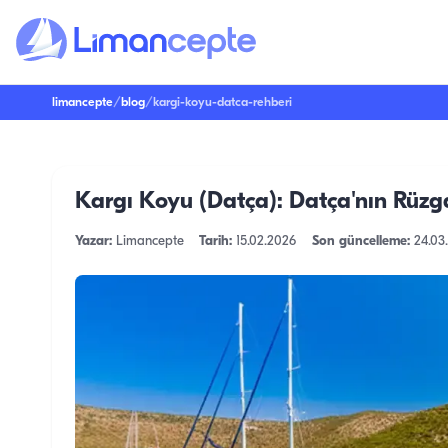
limancepte
/
blog
/
kargi-koyu-datca-rehberi
Kargı Koyu (Datça): Datça'nın Rüzg
Yazar:
Limancepte
Tarih:
15.02.2026
Son güncelleme:
24.03