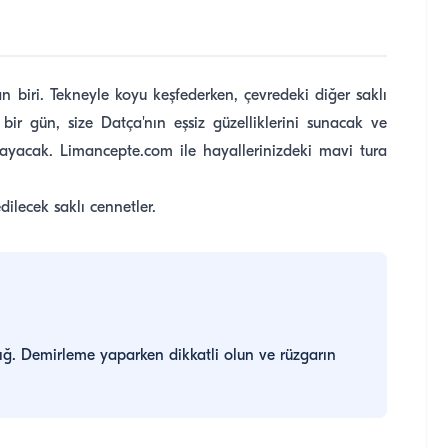
n biri. Tekneyle koyu keşfederken, çevredeki diğer saklı
 bir gün, size Datça'nın eşsiz güzelliklerini sunacak ve
layacak. Limancepte.com ile hayallerinizdeki mavi tura
ilecek saklı cennetler.
ığ. Demirleme yaparken dikkatli olun ve rüzgarın