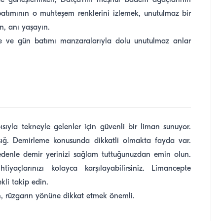
de güneşlenirken, Datça'nın meşhur badem ağaçlarının
 batımının o muhteşem renklerini izlemek, unutulmaz bir
n, anı yaşayın.
e ve gün batımı manzaralarıyla dolu unutulmaz anlar
ısıyla tekneyle gelenler için güvenli bir liman sunuyor.
ığ. Demirleme konusunda dikkatli olmakta fayda var.
nedenle demir yerinizi sağlam tuttuğunuzdan emin olun.
iyaçlarınızı kolayca karşılayabilirsiniz. Limancepte
kli takip edin.
n, rüzgarın yönüne dikkat etmek önemli.