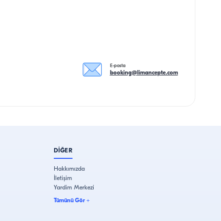
E-posta
booking@limancepte.com
DİĞER
Hakkımızda
İletişim
Yardim Merkezi
Tümünü Gör
+