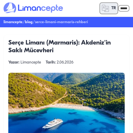
TR
limancepte
/
blog
/
serce-limani-marmaris-rehberi
Serçe Limanı (Marmaris): Akdeniz'in
Saklı Mücevheri
Yazar:
Limancepte
Tarih:
2.06.2026