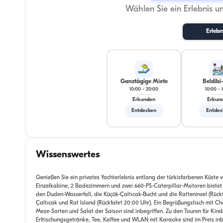
Wählen Sie ein Erlebnis u
Erlebn
Ganztägige Miete
Beldibi
10:00
-
20:00
10:00
-
Erkunden
Erkun
Entdecken
Entdec
Wissenswertes
Genießen Sie ein privates Yachterlebnis entlang der türkisfarbenen Küste
Einzelkabine, 2 Badezimmern und zwei 660-PS-Caterpillar-Motoren bietet 
den Duden-Wasserfall, die Küçük-Çaltıcak-Bucht und die Ratteninsel (Rück
Çaltıcak und Rat Island (Rückfahrt 20:00 Uhr). Ein Begrüßungstisch mit C
Meze-Sorten und Salat der Saison sind inbegriffen. Zu den Touren für Ki
Erfrischungsgetränke, Tee, Kaffee und WLAN mit Karaoke sind im Preis inbe