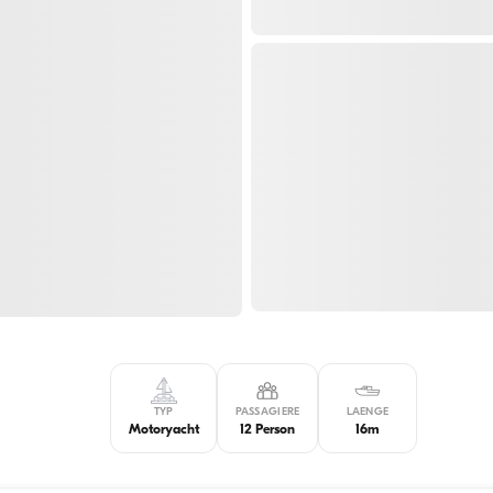
TYP
PASSAGIERE
LAENGE
Motoryacht
12 Person
16m