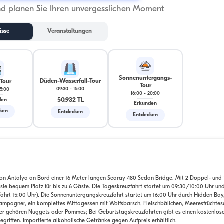
nd planen Sie Ihren unvergesslichen Moment
isse
Veranstaltungen
Sonnenuntergangs-
Düden-Wasserfall-Tour
-Tour
Tour
09:30
-
15:00
15:00
16:00
-
20:00
50.932 TL
den
Erkunden
ken
Entdecken
Entdecken
 von Antalya an Bord einer 16 Meter langen Searay 480 Sedan Bridge. Mit 2 Doppel- und 
sie bequem Platz für bis zu 6 Gäste. Die Tageskreuzfahrt startet um 09:30/10:00 Uhr un
fahrt 15:00 Uhr). Die Sonnenuntergangskreuzfahrt startet um 16:00 Uhr durch Hidden Bay
hampagner, ein komplettes Mittagessen mit Wolfsbarsch, Fleischbällchen, Meeresfrüchtesa
nder gehören Nuggets oder Pommes; Bei Geburtstagskreuzfahrten gibt es einen kostenlos
griffen. Importierte alkoholische Getränke gegen Aufpreis erhältlich.