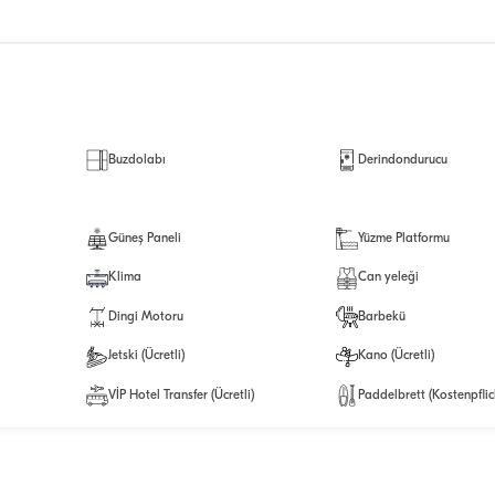
Buzdolabı
Derindondurucu
Güneş Paneli
Yüzme Platformu
Klima
Can yeleği
Dingi Motoru
Barbekü
Jetski (Ücretli)
Kano (Ücretli)
VİP Hotel Transfer (Ücretli)
Paddelbrett (Kostenpflic