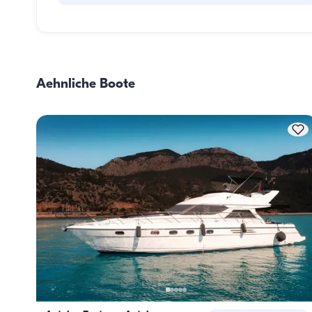
Die Verpflegungsplanung an Bord besteht aus zwei 
Hauptkomponenten: dem Einkauf der Vorräte und der 
Zubereitung der Mahlzeiten. Die Gäste können den Einkau
selbst erledigen oder diese Aufgabe der Crew überlassen. 
Aehnliche Boote
Zubereitung der Mahlzeiten übernimmt die Crew.