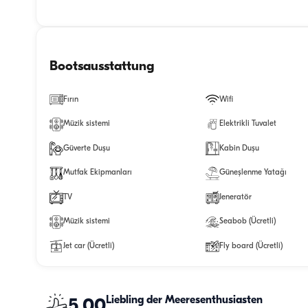
Bootsausstattung
Fırın
Wifi
Müzik sistemi
Elektrikli Tuvalet
Güverte Duşu
Kabin Duşu
Mutfak Ekipmanları
Güneşlenme Yatağı
TV
Jeneratör
Müzik sistemi
Seabob (Ücretli)
Jet car (Ücretli)
Fly board (Ücretli)
Liebling der Meeresenthusiasten
5.00