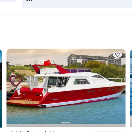
Die Übernachtungskapazität gibt an, wie viele Personen das
Boot über Nacht beherbergen kann, während die 
f 
Tageskapazität die maximale Passagierzahl bei Tagesausflü
Die 
bezeichnet. Bei der Planung von Übernachtungen sollte die 
Übernachtungskapazität berücksichtigt werden; bei 
Tagesvermietungen gilt die Tageskapazität.