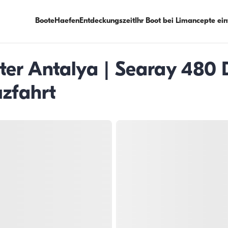
Boote
Haefen
Entdeckungszeit
Ihr Boot bei Limancepte ei
rter Antalya | Searay 480
zfahrt