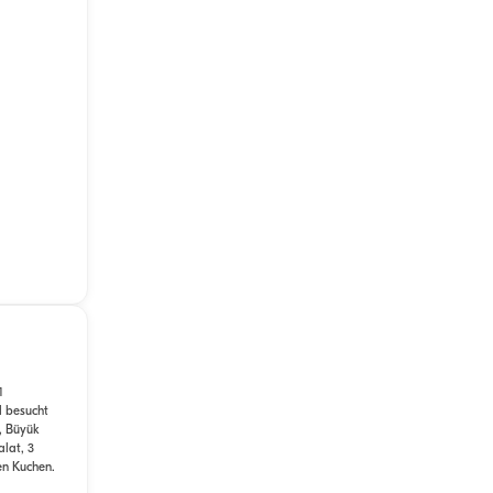
1
d besucht
, Büyük
lat, 3
en Kuchen.