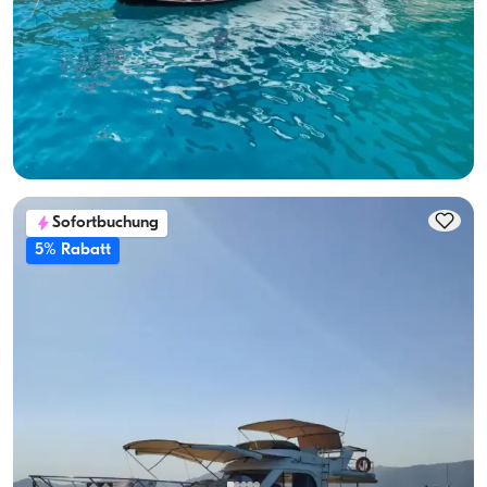
10-Personen Kapazität, mit Besatzung & Fuel-Inklusive
Jachtvermietung
Mit Kapitaen
Boot
Segeln 10 Pers. · 3 Kabine · 12.00m
Guenstigster
Verfügbarkeit & Preis ansehen
24.000 TL
Sofortbuchung
5% Rabatt