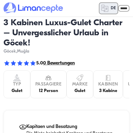
DE
3 Kabinen Luxus-Gulet Charter
– Unvergesslicher Urlaub in
Göcek!
Göcek
,Muğla
5.0
0
Bewertungen
TYP
PASSAGIERE
MARKE
KABINEN
U
Gulet
12 Person
Gulet
3 Kabine
Kapitaen und Besatzung