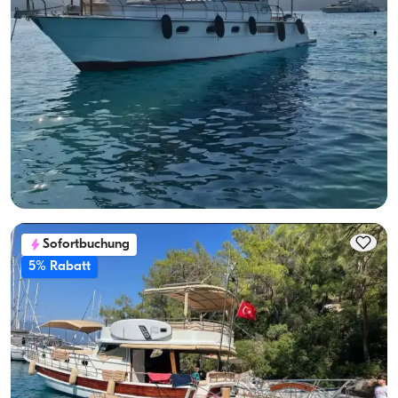
Göcek, Muğla
Neues Boot
Luxus-Motoryacht Göcek für 8 Personen – Ihr Maritimer
Traum
Mit Kapitaen
Motoryacht
Segeln 8 Pers. · 2 Kabine · 13.00m
Guenstigster
Verfügbarkeit & Preis ansehen
28.800 TL
Sofortbuchung
5% Rabatt