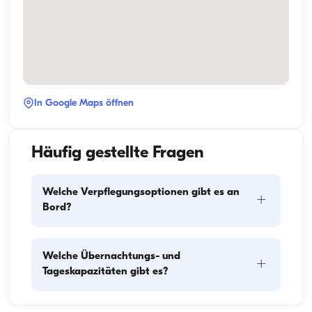
In Google Maps öffnen
Häufig gestellte Fragen
Welche Verpflegungsoptionen gibt es an
+
Bord?
Die Verpflegungsplanung an Bord besteht aus zwei 
Welche Übernachtungs- und
+
Hauptkomponenten: dem Einkauf der Vorräte und 
Tageskapazitäten gibt es?
der Zubereitung der Mahlzeiten. Die Gäste können 
den Einkauf selbst erledigen oder diese Aufgabe der 
Crew überlassen. Die Zubereitung der Mahlzeiten 
Die Übernachtungskapazität gibt an, wie viele 