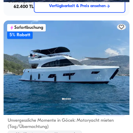
Guenstigster
Verfügbarkeit & Preis ansehen
62.400 TL
Sofortbuchung
5% Rabatt
Göcek, Muğla
Neues Boot
Unvergessliche Momente in Göcek: Motoryacht mieten
(Tag/Übernachtung)