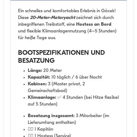
Ein schnelles und komfortables Erlebnis in Göcek!
Diese
20-Meter-Motoryacht
zeichnet sich durch
inbegriffenen Treibstoff, eine
Hostess an Bord
und flexible Klimaanlagennutzung (4–5 Stunden)
für heiße Tage aus.
BOOTSPEZIFIKATIONEN UND
BESATZUNG
Länge:
20 Meter
Kapazität:
10 täglich / 6 über Nacht
Kabinen:
3 (Master privat, 2
Gemeinschaftsbad)
Klimaanlage:
✅ 4 Stunden (bei Hitze flexibel
auf 5 Stunden)
Besatzung insgesamt:
3 Mitarbeiter (im
Lieferumfang enthalten)
👨‍✈️ 1 Kapitän
🧑‍✈️ 1 Hostess (Service)