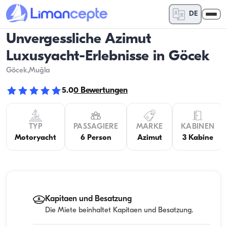
DE
Unvergessliche Azimut
Luxusyacht-Erlebnisse in Göcek
Göcek
,Muğla
5.0
0
Bewertungen
TYP
PASSAGIERE
MARKE
KABINEN
Motoryacht
6 Person
Azimut
3 Kabine
Kapitaen und Besatzung
Die Miete beinhaltet Kapitaen und Besatzung.