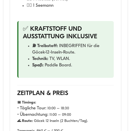
🧑‍✈️ 1 Seemann
✅ KRAFTSTOFF UND
AUSSTATTUNG INKLUSIVE
⛽ Treibstoff:
INBEGRIFFEN für die
Göcek-12-Inseln-Route.
Technik:
TV, WLAN.
Spaß:
Paddle Board.
ZEITPLAN & PREIS
📅 Timings:
• Tägliche Tour:
10:00 – 18:30
• Übernachtung:
11:00 – 09:00
🌊 Route:
Göcek 12 Inseln (2 Buchten/Tag).
Tagespreis:
960 € – 1.200 €