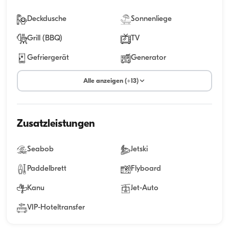
Deckdusche
Sonnenliege
Grill (BBQ)
TV
Gefriergerät
Generator
Alle anzeigen (+13)
Zusatzleistungen
Seabob
Jetski
Paddelbrett
Flyboard
Kanu
Jet-Auto
VIP-Hoteltransfer