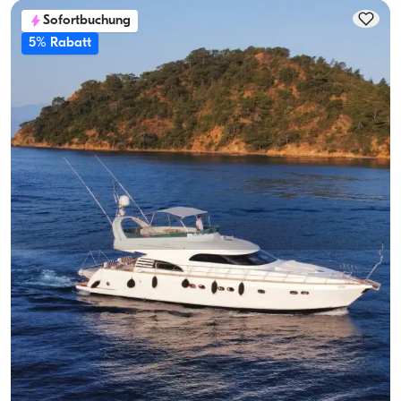
Sofortbuchung
5% Rabatt
Göcek, Muğla
Neues Boot
3-Kabine, 6-Personen Princess Jacht – Komfort & Abenteuer
Combined
Mit Kapitaen
Motoryacht
Segeln 6 Pers. · 3 Kabine · 20.00m