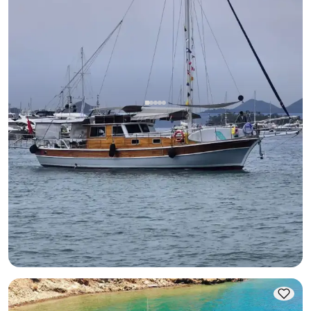
Göcek, Muğla
Neues Boot
Day Boot Charter in Göcek (Up to 8 Gäste) | Twelve Inseln
Route, Kraftstoff inklusive
Mit Kapitaen
Gulet
Segeln 8 Pers. · 2 Kabine · 15.00m
Guenstigster
Verfügbarkeit & Preis ansehen
31.200 TL