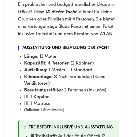
Ein praktischer und budgetfreundlicher Urlaub in
Göcek! Diese
13-Meter-Yacht
ist ideal für kleine
Gruppen oder Familien mit 4 Personen. Sie bietet
eine kostengünstige Blaue Reise mit einem Paket
inklusive Treibstoff und dem Komfort von WLAN.
AUSSTATTUNG UND BESATZUNG DER YACHT
Länge:
13 Meter
Kapazität:
4 Personen (2 Kabinen)
Aufteilung:
1 Master + 1 Standard
Klimaanlage:
❌ Nicht vorhanden (Keine
Ventilatoren)
Besatzungsstärke:
2 Personen (Inklusive)
👨‍✈️ 1 Kapitän
🧑‍✈️ 1 Matrose
(Toiletten: 1 Gemeinsame)
✅ TREIBSTOFF INKLUSIVE UND AUSSTATTUNG
⛽ Treibstoff:
Auf der Route Göcek 12