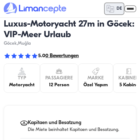
DE
Luxus-Motoryacht 27m in Göcek:
VIP-Meer Urlaub
Göcek
,Muğla
5.0
0
Bewertungen
TYP
PASSAGIERE
MARKE
KABINEN
Motoryacht
12 Person
Özel Yapım
5 Kabine
Kapitaen und Besatzung
Die Miete beinhaltet Kapitaen und Besatzung.