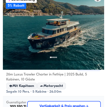
5% Rabatt
Göcek, Muğla
Neues Boot
26m Luxus Trawler Charter in Fethiye | 2025 Build, 5
Kabinen, 10 Gäste
Mit Kapitaen
Motoryacht
Segeln 10 Pers. · 5 Kabine · 26.00m
Guenstigster
Verfügbarkeit & Preis ansehen
203.520 TL