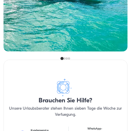
Hold Your Business Meetings with a Bosphorus View on a
Geräumig and Komfortabel Jacht
Mit Kapitaen
Motoryacht
Segeln 12 Pers. · 18.00m
Guenstigster
Verfügbarkeit & Preis ansehen
5.000 TL
Brauchen Sie Hilfe?
Unsere Urlaubsberater stehen Ihnen sieben Tage die Woche zur
Verfuegung.
WhatsApp-
Kundenservice