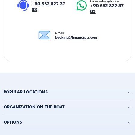
Unterstuetzungshotline
+90 552 822 37
+90 552 822 37
83
83
E-Mail
booking@limancepte.com
POPULAR LOCATIONS
Yachtcharter Antalya
ORGANIZATION ON THE BOAT
Yachtcharter Alanya
Yachtcharter Kemer
Geburtstagsfeier auf der Jacht
OPTIONS
Yachtcharter Kaş
Junggesellenabschied auf dem Boot
Yachtcharter Kalkan
Party auf dem Boot