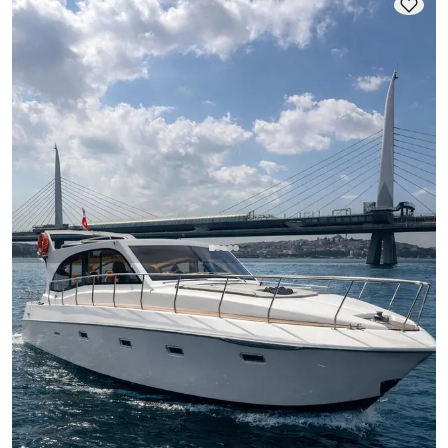
Tagesvermietungen gilt die Tageskapazität.
Bebek, İstanbul
Neues Boot
Luxusyacht 14m ab Bebek für unvergessliche Istanbul-Tage
(10 Pers.)
Motoryacht
Segeln 10 Pers. · 2 Kabine · 14.00m
Guenstigster