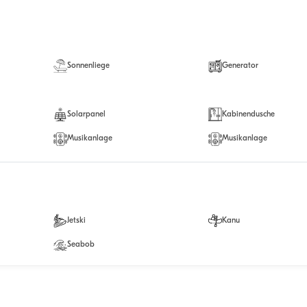
Sonnenliege
Generator
Solarpanel
Kabinendusche
Musikanlage
Musikanlage
Jetski
Kanu
Seabob