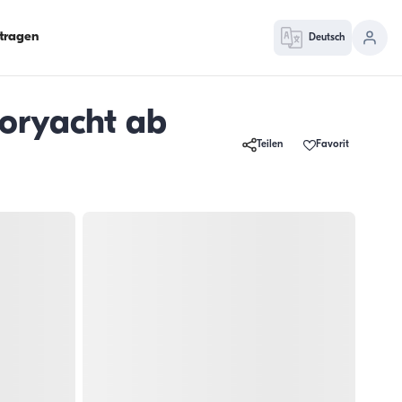
ntragen
Deutsch
toryacht ab
Teilen
Favorit