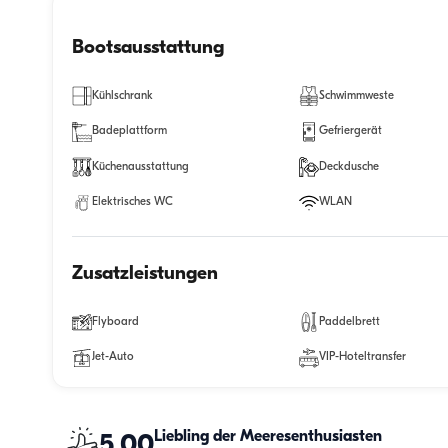
Bootsausstattung
Kühlschrank
Schwimmweste
Badeplattform
Gefriergerät
Küchenausstattung
Deckdusche
Elektrisches WC
WLAN
Zusatzleistungen
Flyboard
Paddelbrett
Jet-Auto
VIP-Hoteltransfer
Liebling der Meeresenthusiasten
5.00