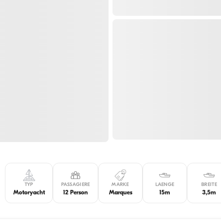
TYP
PASSAGIERE
MARKE
LAENGE
BREITE
Motoryacht
12 Person
Marques
15m
3,5m