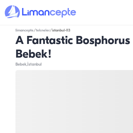
limancepte
/
tekneler
/
istanbul-l13
A Fantastic Bosphorus
Bebek!
Bebek
,İstanbul