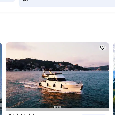
Die Übernachtungskapazität gibt an, wie viele Personen das
Boot über Nacht beherbergen kann, während die 
f 
Tageskapazität die maximale Passagierzahl bei Tagesausflü
Die 
bezeichnet. Bei der Planung von Übernachtungen sollte die 
Übernachtungskapazität berücksichtigt werden; bei 
Tagesvermietungen gilt die Tageskapazität.