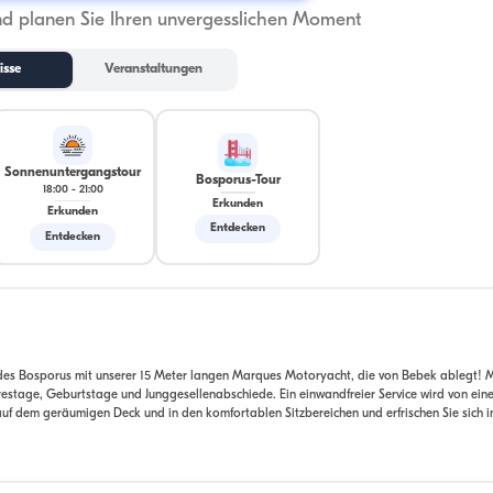
nd planen Sie Ihren unvergesslichen Moment
isse
Veranstaltungen
Sonnenuntergangstour
Bosporus-Tour
18:00
-
21:00
Erkunden
Erkunden
Entdecken
Entdecken
des Bosporus mit unserer 15 Meter langen Marques Motoryacht, die von Bebek ablegt! M
ahrestage, Geburtstage und Junggesellenabschiede. Ein einwandfreier Service wird von ei
f dem geräumigen Deck und in den komfortablen Sitzbereichen und erfrischen Sie sich i