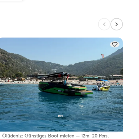
 
gen 
Ölüdeniz, Muğla
Ölüde
Neues Boot
Ölüdeniz: Günstiges Boot mieten – 12m, 20 Pers.