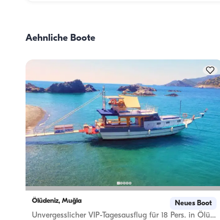
Hauptkomponenten: dem Einkauf der Vorräte und der 
Zubereitung der Mahlzeiten. Die Gäste können den Einkau
selbst erledigen oder diese Aufgabe der Crew überlassen. 
Aehnliche Boote
Zubereitung der Mahlzeiten übernimmt die Crew.
Ölüdeniz, Muğla
Neues Boot
Unvergesslicher VIP-Tagesausflug für 18 Pers. in Ölüdeniz