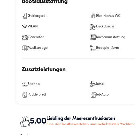
Bootsausstattung
Gefriergerät
Elektrisches WC
WLAN
Deckdusche
Generator
Küchenausstattung
Musikanlage
Badeplattform
Zusatzleistungen
Seabob
Jetski
Paddelbrett
Jet-Auto
Liebling der Meeresenthusiasten
5.00
Eine der bestbewerteten und beliebtesten Yachten!