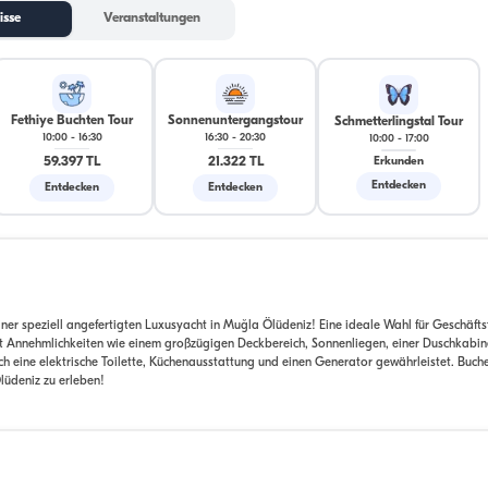
isse
Veranstaltungen
Fethiye Buchten Tour
Sonnenuntergangstour
Schmetterlingstal Tour
10:00
-
16:30
16:30
-
20:30
10:00
-
17:00
59.397 TL
21.322 TL
Erkunden
Entdecken
Entdecken
Entdecken
ner speziell angefertigten Luxusyacht in Muğla Ölüdeniz! Eine ideale Wahl für Geschäftst
it Annehmlichkeiten wie einem großzügigen Deckbereich, Sonnenliegen, einer Duschkabin
ine elektrische Toilette, Küchenausstattung und einen Generator gewährleistet. Buchen
lüdeniz zu erleben!