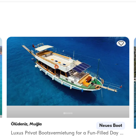
Die Übernachtungskapazität gibt an, wie viele Personen das
Boot über Nacht beherbergen kann, während die 
f 
Tageskapazität die maximale Passagierzahl bei Tagesausflü
Die 
bezeichnet. Bei der Planung von Übernachtungen sollte die 
Übernachtungskapazität berücksichtigt werden; bei 
Tagesvermietungen gilt die Tageskapazität.
Ölüdeniz, Muğla
Neues Boot
Luxus Privat Bootsvermietung for a Fun-Filled Day at Meer