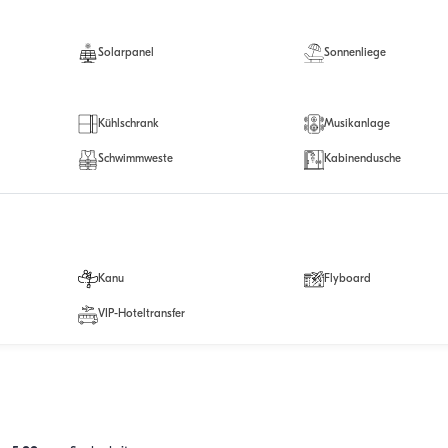
Solarpanel
Sonnenliege
Kühlschrank
Musikanlage
Schwimmweste
Kabinendusche
Kanu
Flyboard
VIP-Hoteltransfer