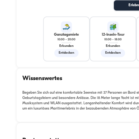
Erlebn
Ganztagsmiete
12-Inseln-Tour
10:00
-
20:00
10:00
-
18:00
Erkunden
Erkunden
Entdecken
Entdecken
Wissenswertes
Begeben Sie sich auf eine komfortable Seereise mit 37 Personen an Bord ei
Geburtstagsfeiern und besondere Anlässe. Die 18 Meter lange Yacht ist m
Musiksystem und WLAN ausgestattet. Langanhaltender Komfort wird durch e
um ein luxuriöses Maritimerlebnis in der bezaubernden Atmosphäre von Ö