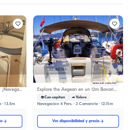
Marmaris, Muğla
arco nuevo
Barco nuevo
Aventura a Vela en Kusadasi: ¡Navega en Beneteau!
Explore the Aegean en un 12m Bavaria Velero
Con capitan
Velero
 · 13.5m
Navegacion 4 Pers. · 2 Camarote · 12.15m
io
Ver disponibilidad y precio