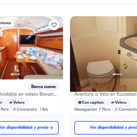
antanea
Kuşadası, Aydın
Barco nuevo
B
Aventura inolvidable en velero Bavaria 14m en Göcek
n
Velero
Con capitan
Velero
Pers. · 4 Camarote · 14m
Navegacion 7 Pers. · 3 Camarote
Ver disponibilidad y precio
Ver disponibilidad y prec