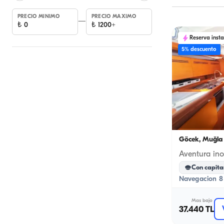
PRECIO MINIMO
PRECIO MAXIMO
—
₺
0
₺
1200+
Reserva inst
5% descuento
Göcek, Muğla
Con capita
Navegacion 8 
Mas bajo
37.440 TL