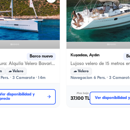
Kuşadası, Aydın
Barco nuevo
B
Lujo y Aventura: Alquila Velero Bavaria 14m en Kaş
n
Velero
Velero
Pers. · 3 Camarote · 14m
Navegacion 6 Pers. · 3 Camarot
Mas bajo
Ver disponibilidad y
37.100 TL
Ver disponibilidad 
precio