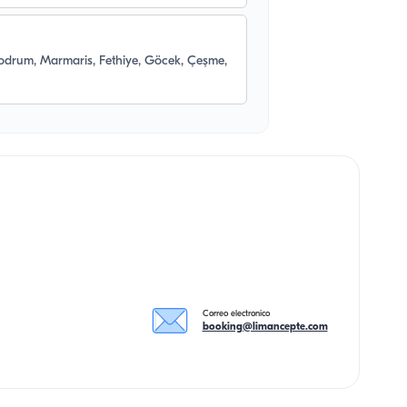
Bodrum, Marmaris, Fethiye, Göcek, Çeşme,
Correo electronico
booking@limancepte.com