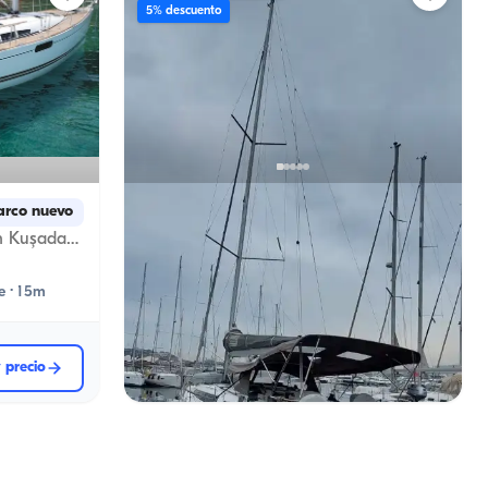
5% descuento
Fethiye, Muğla
arco nuevo
Barco nuevo
Lujoso velero de 15 metros en Kuşadası: 3 camarotes, 6 invitados para su crucero azul y recuerdos especiales
Fethiye Day Alquiler de Barco (Up to 10 Huéspedes) | Budget Sailing Boat, 10:00–17:00
Con capitan
Velero
e · 15m
Navegacion 8 Pers. · 2 Camarote · 12m
Mas bajo
Ver disponibilidad y
26.000 TL
y precio
precio