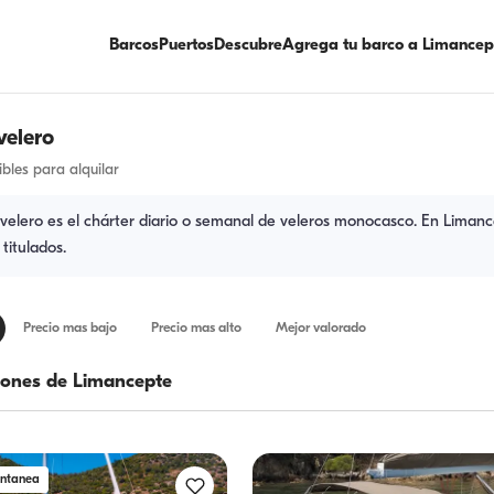
Barcos
Puertos
Descubre
Agrega tu barco a Limancep
velero
ibles para alquilar
e velero es el chárter diario o semanal de veleros monocasco. En Liman
titulados.
Precio mas bajo
Precio mas alto
Mejor valorado
ones de Limancepte
antanea