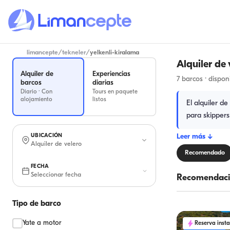
limancepte
/
tekneler
/
yelkenli-kiralama
Alquiler de 
Alquiler de
Experiencias
7 barcos · dispon
barcos
diarias
Diario · Con
Tours en paquete
alojamiento
listos
El alquiler d
para skippers 
UBICACIÓN
Leer más
↓
Alquiler de velero
Recomendado
FECHA
Seleccionar fecha
Recomendaci
Tipo de barco
Yate a motor
Reserva inst