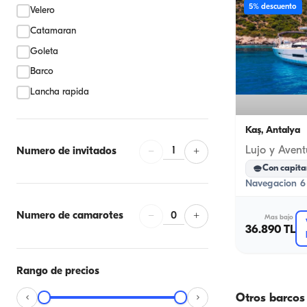
5% descuento
Velero
Catamaran
Goleta
Barco
Lancha rapida
Kaş, Antalya
1
Numero de invitados
−
+
Con capita
Navegacion 6 
0
Numero de camarotes
−
+
Mas bajo
36.890 TL
Rango de precios
Otros barcos