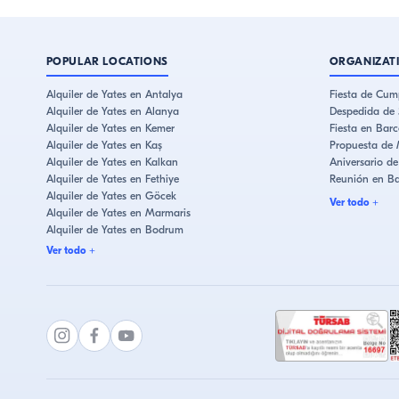
POPULAR LOCATIONS
ORGANIZAT
Alquiler de Yates en Antalya
Fiesta de Cum
Alquiler de Yates en Alanya
Despedida de 
Alquiler de Yates en Kemer
Fiesta en Barc
Alquiler de Yates en Kaş
Propuesta de 
Alquiler de Yates en Kalkan
Aniversario d
Alquiler de Yates en Fethiye
Reunión en B
Alquiler de Yates en Göcek
Ver todo
+
Alquiler de Yates en Marmaris
Alquiler de Yates en Bodrum
Alquiler de Yates en Çeşme
Ver todo
+
Alquiler de Yates en Kuşadası
Alquiler de Yates en Estambul
Alquiler de Yates en Bebek
Alquiler de Yates en Eminönü