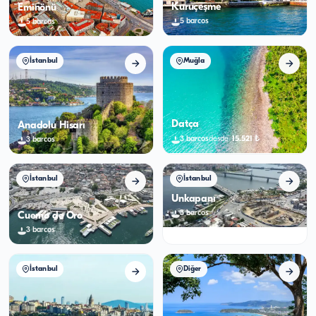
Kuruçeşme
Eminönü
5
barcos
5
barcos
İstanbul
Muğla
Datça
Anadolu Hisarı
15.521
₺
3
barcos
desde
3
barcos
İstanbul
İstanbul
Unkapanı
3
barcos
Cuerno de Oro
3
barcos
İstanbul
Diğer