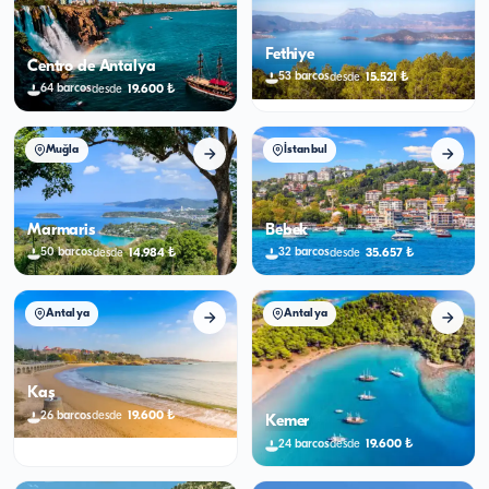
Fethiye
Centro de Antalya
15.521
₺
53
barcos
desde
19.600
₺
64
barcos
desde
Muğla
İstanbul
Marmaris
Bebek
14.984
₺
35.657
₺
50
barcos
32
barcos
desde
desde
Antalya
Antalya
Kaş
19.600
₺
26
barcos
desde
Kemer
19.600
₺
24
barcos
desde