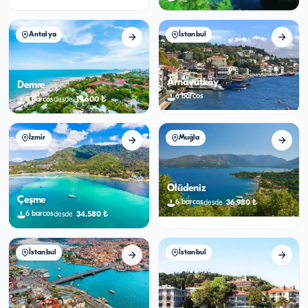
Antalya
İstanbul
Arnavutköy
Demre
6
barcos
19.600
₺
8
barcos
desde
İzmir
Muğla
Ölüdeniz
Çeşme
36.980
₺
6
barcos
desde
34.580
₺
6
barcos
desde
İstanbul
İstanbul