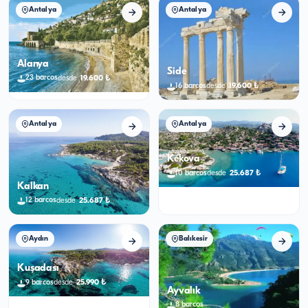
Antalya
Antalya
Alanya
Side
19.600
₺
23
barcos
desde
19.600
₺
16
barcos
desde
Antalya
Antalya
Kekova
25.687
₺
10
barcos
desde
Kalkan
25.687
₺
12
barcos
desde
Aydın
Balıkesir
Kuşadası
25.990
₺
9
barcos
desde
Ayvalık
8
barcos