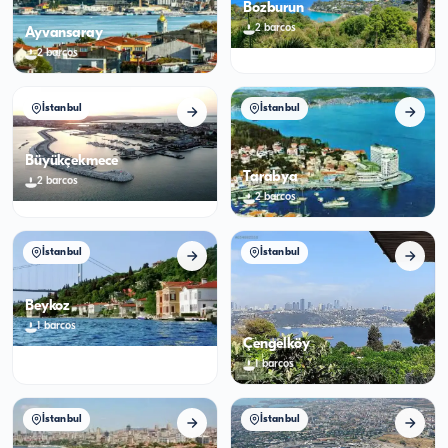
Bozburun
2
barcos
Ayvansaray
2
barcos
İstanbul
İstanbul
Büyükçekmece
Tarabya
2
barcos
2
barcos
İstanbul
İstanbul
Beykoz
1
barcos
Çengelköy
1
barcos
İstanbul
İstanbul