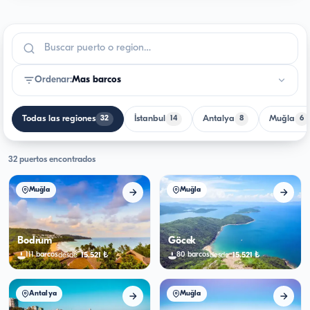
Ordenar
:
Mas barcos
Todas las regiones
İstanbul
Antalya
Muğla
32
14
8
6
32 puertos encontrados
Muğla
Muğla
Bodrum
Göcek
15.521
₺
15.521
₺
111
barcos
80
barcos
desde
desde
Antalya
Muğla