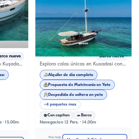
Kuşadası, Aydın
arco nuevo
Barco nuevo
Lujoso velero de 15 metros en Kuşadası: 3 camarotes, 6 invitados para su crucero azul y recuerdos especiales
Explora calas únicas en Kusadasi con barco privado
ası
Alquiler de día completo
Propuesta de Matrimonio en Yate
Despedida de soltera en yate
+4 paquetes mas
Con capitan
Barco
e · 15.00m
Navegacion 12 Pers. · 14.00m
Mas bajo