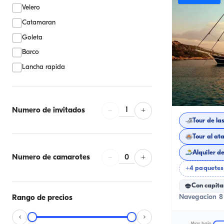
Velero
Catamaran
Goleta
Barco
Lancha rapida
Kuşadası, Ayd
1
Numero de invitados
−
+
Tour de la
Tour al at
Alquiler d
0
Numero de camarotes
−
+
+4 paquetes
Con capita
Navegacion 8 
Rango de precios
Mas bajo