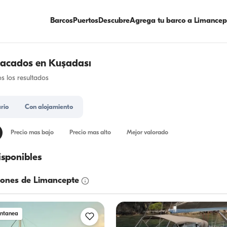
Barcos
Puertos
Descubre
Agrega tu barco a Limancep
tacados en Kuşadası
s los resultados
rio
Con alojamiento
Precio mas bajo
Precio mas alto
Mejor valorado
isponibles
ones de Limancepte
antanea