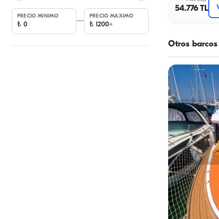
54.776 TL
PRECIO MINIMO
PRECIO MAXIMO
—
₺
0
₺
1200+
Otros barcos
Kuşadası, Ayd
Tour por l