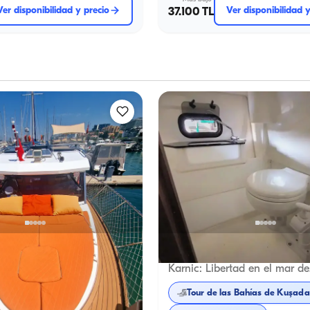
Ver disponibilidad y precio
37.100 TL
Ver disponibilidad 
ın
Kuşadası, Aydın
Barco nuevo
B
Experiencias Inolvidables en un Lujoso yate a motor de 11 metros en Kuşadası para 8 personas: ¡Bahías, Atardecer y Celebraciones Especiales!
as Bahías de Kuşadası
Tour de las Bahías de Kuşada