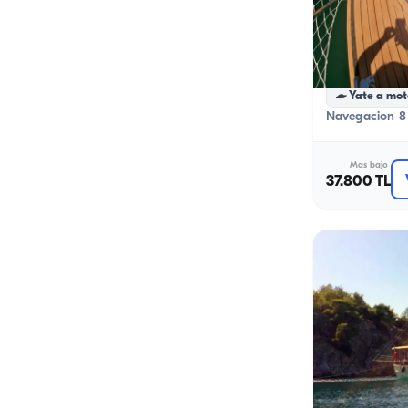
Paseo al 
Despedida 
+5 paquetes
Yate a mot
Navegacion 8 
Mas bajo
37.800 TL