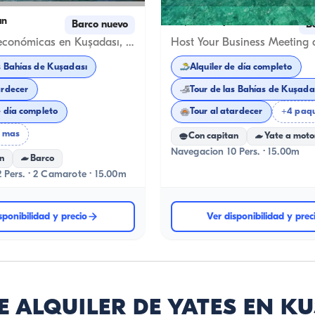
ın
Kuşadası, Aydın
Barco nuevo
B
Vacaciones económicas en Kuşadası, 2 camarotes
s Bahías de Kuşadası
Alquiler de día completo
ardecer
Tour de las Bahías de Kuşada
e día completo
Tour al atardecer
+4 paq
 mas
Con capitan
Yate a moto
Navegacion 10 Pers. · 15.00m
n
Barco
 Pers. · 2 Camarote · 15.00m
sponibilidad y precio
Ver disponibilidad y prec
E ALQUILER DE YATES EN K