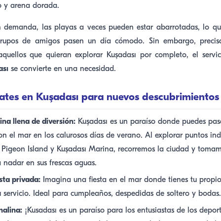
o y arena dorada.
 demanda, las playas a veces pueden estar abarrotadas, lo que
grupos de amigos pasen un día cómodo. Sin embargo, precis
quellos que quieran explorar Kuşadası por completo, el servi
ası
se convierte en una necesidad.
yates en Kuşadası para nuevos descubrimientos
na llena de diversión:
Kuşadası es un paraíso donde puedes pas
on el mar en los calurosos días de verano. Al explorar puntos i
 Pigeon Island y Kuşadası Marina, recorremos la ciudad y toma
 nadar en sus frescas aguas.
sta privada:
Imagina una fiesta en el mar donde tienes tu propio
 servicio. Ideal para cumpleaños, despedidas de soltero y bodas.
alina:
¡Kusadası es un paraíso para los entusiastas de los deport