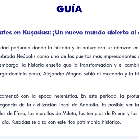
GUÍA
yates en Kuşadası: ¡Un nuevo mundo abierto al 
udad portuaria donde la historia y la naturaleza se abrazan en
mbrada Neópolis como uno de los puertos más impresionantes 
embargo, la historia enseñó que la transformación y el cambio
rgo dominio persa, Alejandro Magno subió al escenario y la h
omenzó con la época helenística. En este período, la profu
egancia de la civilización local de Anatolia. Es posible ver la
lles de Éfeso, las murallas de Mileto, los templos de Priene y las
día, Kuşadası se alza con este rico patrimonio histórico.