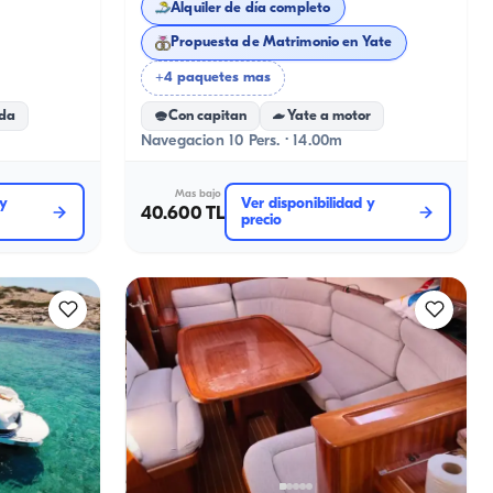
Alquiler de día completo
Propuesta de Matrimonio en Yate
+4 paquetes mas
ida
Con capitan
Yate a motor
Navegacion 10 Pers. · 14.00m
Mas bajo
 y
Ver disponibilidad y
40.600 TL
precio