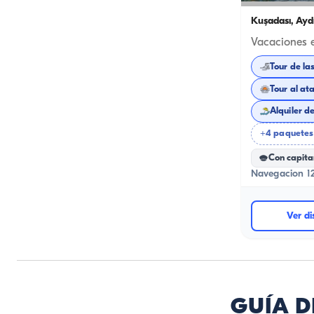
Kuşadası, Ayd
Tour de la
Tour al at
Alquiler d
+4 paquetes
Con capita
Navegacion 12
Ver di
GUÍA D