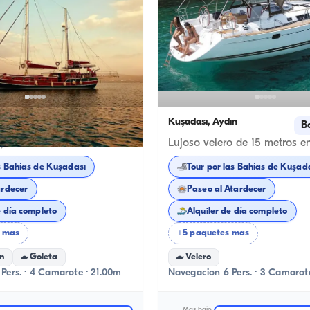
ın
Kuşadası, Aydın
Barco nuevo
B
Descubre Kuşadası: Gulet 21m, mar azul, experiencias únicas
s Bahías de Kuşadası
Tour por las Bahías de Kuşad
ardecer
Paseo al Atardecer
e día completo
Alquiler de día completo
 mas
+5 paquetes mas
n
Goleta
Velero
Pers. · 4 Camarote · 21.00m
Navegacion 6 Pers. · 3 Camarot
Mas bajo