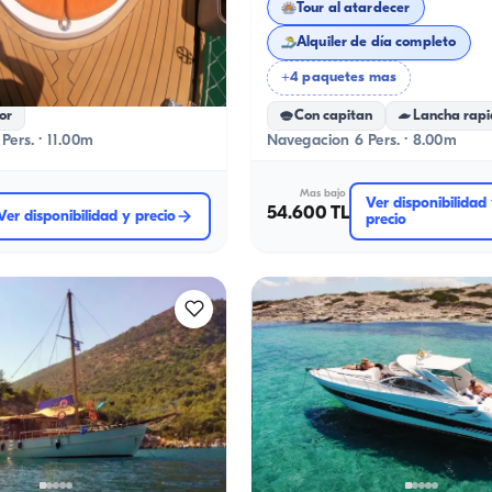
Atardecer
Tour al atardecer
de soltero en yate
Alquiler de día completo
 mas
+4 paquetes mas
or
Con capitan
Lancha rap
Pers. · 11.00m
Navegacion 6 Pers. · 8.00m
Mas bajo
Ver disponibilidad
54.600 TL
Ver disponibilidad y precio
precio