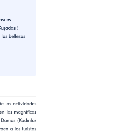
ası es
Kuşadası!
 las bellezas
e las actividades
ren las magníficas
s Damas (Kadınlar
aen a los turistas