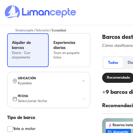
limancepte
/
tekneler
/
kusadasi
Barcos des
Alquiler de
Experiencias
Cómo clasificamo
barcos
diarias
Diario · Con
Tours en paquete
alojamiento
listos
Todos
Dia
Recomendado
UBICACIÓN
Kuşadası
+
9
barcos d
FECHA
Seleccionar fecha
Recomendaci
Tipo de barco
Reserva inst
Yate a motor
5% descuento