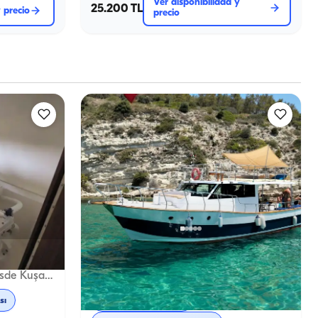
Ver disponibilidad y
25.200 TL
y precio
precio
Kuşadası, Aydın
arco nuevo
Barco nuevo
Karnic: Libertad en el mar desde Kuşadası
Exclusivo motoryacht para 10 personas en Kusadasi
sı
Tour al atardecer