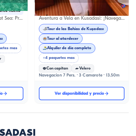
Kuşadası, Aydın
arco nuevo
Barco nuevo
Host Your Business Meeting at Sea: Premium Pershing Alquiler de Yate
Aventura a Vela en Kusadasi: ¡Navega en Beneteau!
Tour de las Bahías de Kuşadası
sı
Tour al atardecer
uetes mas
Alquiler de día completo
+4 paquetes mas
r
Con capitan
Velero
Navegacion 7 Pers. · 3 Camarote · 13.50m
io
Ver disponibilidad y precio
UŞADASI