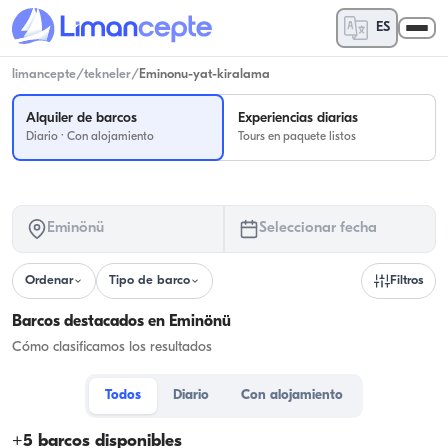
ES
limancepte
/
tekneler
/
Eminonu-yat-kiralama
Alquiler de barcos
Experiencias diarias
Diario · Con alojamiento
Tours en paquete listos
Eminönü
Seleccionar fecha
Ordenar
Tipo de barco
Filtros
Barcos destacados en Eminönü
Cómo clasificamos los resultados
Todos
Diario
Con alojamiento
+
5
barcos disponibles