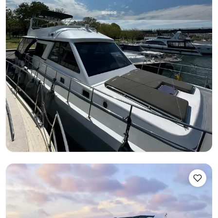
Eminönü, İstanbul
Barco nuevo
Disfruta del Bósforo con Limancepte Alquiler de Yates
Tour al atardecer
Tour del Bósforo
Cumpleaños en yate
+4 paquetes mas
Con capitan
Yate a motor
Navegacion 12 Pers. · 15.00m
Mas bajo
Ver disponibilidad y precio
3.750 TL