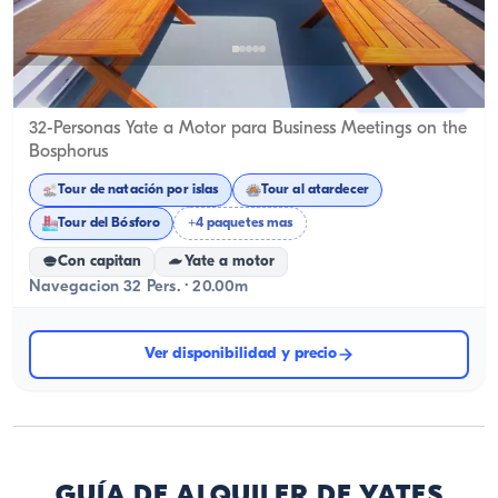
Eminönü, İstanbul
Barco nuevo
32-Personas Yate a Motor para Business Meetings on the
Bosphorus
Tour de natación por islas
Tour al atardecer
Tour del Bósforo
+4 paquetes mas
Con capitan
Yate a motor
Navegacion 32 Pers. · 20.00m
Ver disponibilidad y precio
GUÍA DE ALQUILER DE YATES