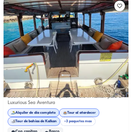
Kalkan, Antalya
5.0
(
1
reseña
)
Book a Private Diario Alquiler de Yate in Kalkan para a
Luxurious Sea Aventura
Alquiler de día completo
Tour al atardecer
Tour de bahías de Kalkan
+3 paquetes mas
Con capitan
Barco