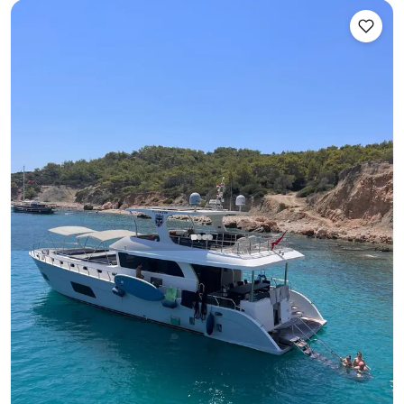
Kalkan, Antalya
Barco nuevo
Inolvidables tours al atardecer y celebraciones especiales
en un lujoso yate a motor de 20 metros para 12 personas
en las aguas turquesas de Kalkan
Tour al atardecer
Cumpleaños en yate
Propuesta de Matrimonio en Yate
+3 paquetes mas