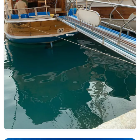
Kalkan, Antalya
Barco nuevo
Alquiler de Día Completo, Tours al Atardecer y
Celebraciones Especiales Inolvidables en un Goleta
Estándar de 15 Metros para 12 Personas en las Aguas
Tour al atardecer
Cumpleaños en yate
Claras de Kalkan
Propuesta de Matrimonio en Yate
+3 paquetes mas
Goleta
Navegacion 12 Pers. · 15.00m
Mas bajo
Ver disponibilidad y precio
43.197 TL