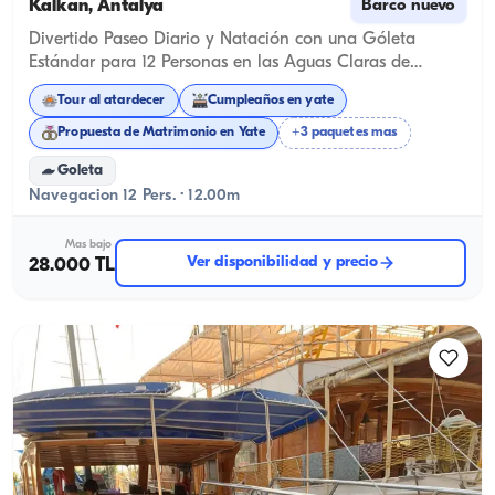
Kalkan, Antalya
Barco nuevo
Divertido Paseo Diario y Natación con una Góleta
Estándar para 12 Personas en las Aguas Claras de
Kalkan
Tour al atardecer
Cumpleaños en yate
Propuesta de Matrimonio en Yate
+3 paquetes mas
Goleta
Navegacion 12 Pers. · 12.00m
Mas bajo
Ver disponibilidad y precio
28.000 TL