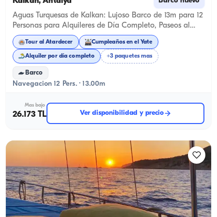
Kalkan, Antalya
Barco nuevo
Aguas Turquesas de Kalkan: Lujoso Barco de 13m para 12
Personas para Alquileres de Día Completo, Paseos al
Atardecer, Paseos por las Bahías de Kalkan, Pedidas de
Tour al Atardecer
Cumpleaños en el Yate
Mano a Bordo, Cumpleaños y Despedidas de Soltero
Alquiler por día completo
+3 paquetes mas
Barco
Navegacion 12 Pers. · 13.00m
Mas bajo
Ver disponibilidad y precio
26.173 TL