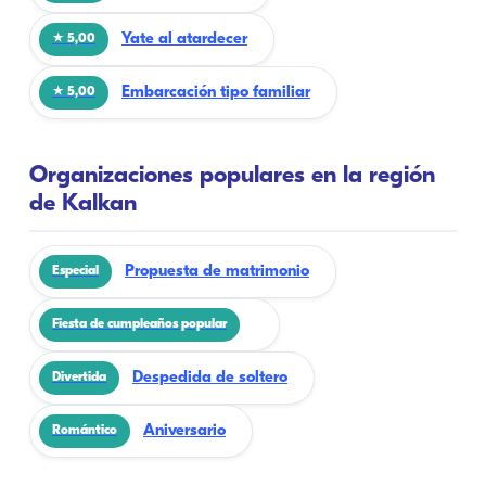
Yate al atardecer
★ 5,00
Embarcación tipo familiar
★ 5,00
Organizaciones populares en la región
de Kalkan
Propuesta de matrimonio
Especial
Fiesta de cumpleaños popular
Despedida de soltero
Divertida
Aniversario
Romántico