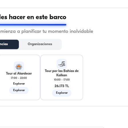
s hacer en este barco
omienza a planificar tu momento inolvidable
ncias
Organizaciones
Tour por las Bahías de
Tour al Atardecer
Kalkan
17:00
-
22:00
10:00
-
17:00
Explorar
26.173 TL
Explorar
Explorar