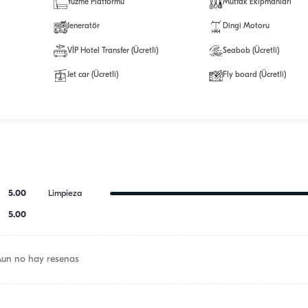
Yüzme Platformu
Mutfak Ekipmanları
Jeneratör
Dingi Motoru
VİP Hotel Transfer (Ücretli)
Seabob (Ücretli)
Jet car (Ücretli)
Fly board (Ücretli)
5.00
Limpieza
5.00
Aun no hay resenas