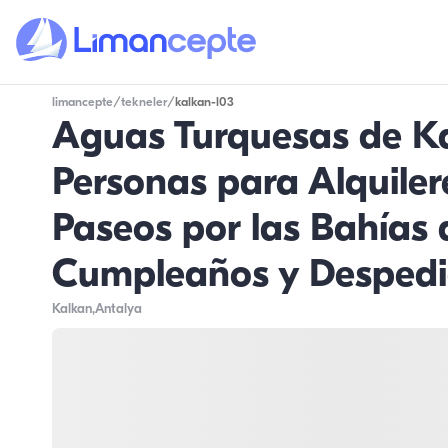
limancepte
/
tekneler
/
kalkan-l03
Aguas Turquesas de Ka
Personas para Alquiler
Paseos por las Bahías
Cumpleaños y Despedid
Kalkan
,Antalya