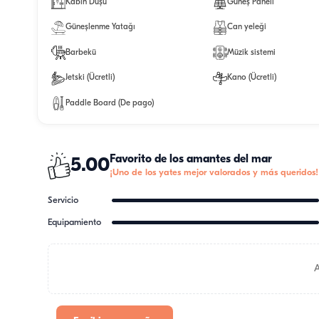
Kabin Duşu
Güneş Paneli
Güneşlenme Yatağı
Can yeleği
Barbekü
Müzik sistemi
Jetski (Ücretli)
Kano (Ücretli)
Paddle Board (De pago)
Favorito de los amantes del mar
5.00
¡Uno de los yates mejor valorados y más queridos!
Servicio
Equipamiento