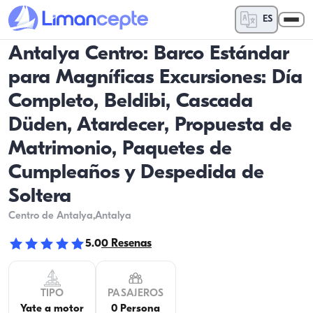
ES
Antalya Centro: Barco Estándar
para Magníficas Excursiones: Día
Completo, Beldibi, Cascada
Düden, Atardecer, Propuesta de
Matrimonio, Paquetes de
Cumpleaños y Despedida de
Soltera
Centro de Antalya
,Antalya
5.0
0
Resenas
TIPO
PASAJEROS
Yate a motor
0 Persona